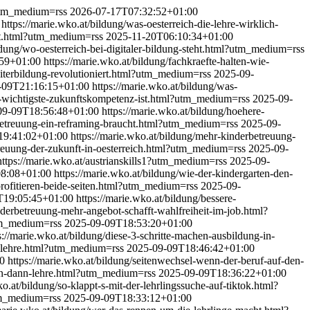
l?utm_medium=rss
2026-07-17T07:32:52+01:00
https://marie.wko.at/bildung/was-oesterreich-die-lehre-wirklich-
cht.html?utm_medium=rss
2025-11-20T06:10:34+01:00
ildung/wo-oesterreich-bei-digitaler-bildung-steht.html?utm_medium=rss
59+01:00
https://marie.wko.at/bildung/fachkraefte-halten-wie-
weiterbildung-revolutioniert.html?utm_medium=rss
2025-09-
-09T21:16:15+01:00
https://marie.wko.at/bildung/was-
ie-wichtigste-zukunftskompetenz-ist.html?utm_medium=rss
2025-09-
09-09T18:56:48+01:00
https://marie.wko.at/bildung/hoehere-
rbetreuung-ein-reframing-braucht.html?utm_medium=rss
2025-09-
19:41:02+01:00
https://marie.wko.at/bildung/mehr-kinderbetreuung-
etreuung-der-zukunft-in-oesterreich.html?utm_medium=rss
2025-09-
https://marie.wko.at/austrianskills1?utm_medium=rss
2025-09-
8:08+01:00
https://marie.wko.at/bildung/wie-der-kindergarten-den-
-profitieren-beide-seiten.html?utm_medium=rss
2025-09-
T19:05:45+01:00
https://marie.wko.at/bildung/bessere-
nderbetreuung-mehr-angebot-schafft-wahlfreiheit-im-job.html?
utm_medium=rss
2025-09-09T18:53:20+01:00
s://marie.wko.at/bildung/diese-3-schritte-machen-ausbildung-in-
ch-lehre.html?utm_medium=rss
2025-09-09T18:46:42+01:00
0
https://marie.wko.at/bildung/seitenwechsel-wenn-der-beruf-auf-den-
ten-dann-lehre.html?utm_medium=rss
2025-09-09T18:36:22+01:00
ko.at/bildung/so-klappt-s-mit-der-lehrlingssuche-auf-tiktok.html?
utm_medium=rss
2025-09-09T18:33:12+01:00