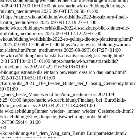
/marie.wko.at/bildung/wer-das-rennen-um-die-lehrlinge-macht.html?
25-09-09T17:00:16+01:00
https://marie.wko.at/bildung/lehrlinge-
.html?utm_medium=rss
2025-09-09T17:29:50+01:00
0
https://marie.wko.at/bildung/worldskills-2022-in-salzburg-finale-
.html?utm_medium=rss
2025-09-09T17:19:27+01:00
/marie.wko.at/bildung/worldskills-2022-in-salzburg-blick-hinter-die-
ick.html?utm_medium=rss
2025-09-09T17:12:22+01:00
.wko.at/bildung/worldskills-2022-so-gelingt-die-top-platzierung.html?
ss
2025-09-09T17:06:40+01:00
https://marie.wko.at/bildung/warum-
re-mit-lehre.html?utm_medium=rss
2025-09-09T16:47:27+01:00
rie.wko.at/bildung/austrianskills-das-niveau-steigt-staendig.html?
22-01-23T10:40:15+01:00
https://marie.wko.at/austrianskills?
l?utm_medium=rss
2022-01-22T16:36:18+01:00
t/bildung/austrianskills-einfach-beweisen-dass-ich-das-kann.html?
2022-01-21T14:51:10+01:00
ung/EuroSkills_2021-_Die_besten_Bilder_der_Closing_Ceremony.html?
30+01:00
Gold_fuers_beste_Mauerwerk.html?utm_medium=rss
2021-09-
2:25+01:00
https://marie.wko.at/bildung/Finaltag_bei_EuroSkills-
tml?utm_medium=rss
2021-09-25T19:18:43+01:00
arie.wko.at/bildung/Immer_wieder-_immer_wieder_Oesterreich-.html?
.wko.at/bildung/Eine_doppelte_Bewaehrungsprobe.html?
-24T06:59:44+01:00
:00
e.wko.at/bildung/Auf_dem_Weg_zum_Berufs-Europameister.html?