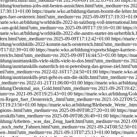
enwert-geben.html?utm_medium=rss
2025-09-09T18:32:05+01:00
https:/
/bildung/tourismus-jobs-mit-besten-aussichten.html?utm_medium=rss
20
17:30:13+01:00
https://marie.wko.at/bildung/darum-boomt-die-lehre
regen-fuer-oesterreic.html?utm_medium=rss
2025-09-09T17:19:33+01:0
/marie.wko.at/bildung/worldskills-2022-in-salzburg-voll-international
ht-es-um-gold.html?utm_medium=rss
2025-09-09T17:19:16+01:00
https:/
/marie.wko.at/bildung/worldskills-2022-die-austro-starter-im-ueberbl
aendern.html?utm_medium=rss
2025-09-09T17:12:42+01:00
https://marie
/bildung/worldskills-2022-kommt-nach-oesterreich.html?utm_medium=r
9T17:02:39+01:00
https://marie.wko.at/bildung/exportschlager-karrie
esterreichs.html?utm_medium=rss
2025-09-09T16:44:53+01:00
https://ma
bildung/austrianskills-viele-skills-viele-to-dos.html?utm_medium=rss
20
bildung/austrianskills-natuerlich-ist-st-petersburg-das-grosse-ziel.htm
d.html?utm_medium=rss
2022-02-16T17:24:50+01:00
https://marie.wko.a
bildung/austrianskills-jetzt-geht-es-um-die-skills.html?utm_medium=rss
tm_medium=rss
2022-01-21T11:06:00+01:00
https://marie.wko.at/bild
t/bildung/Denkmal_aus_Gold.html?utm_medium=rss
2021-09-26T19:42:
dium=rss
2021-09-26T19:25:43+01:00
https://marie.wko.at/bildung/
illen-Regen_fuer_Oesterreich_.html?utm_medium=rss
2021-10-22T09:5
5T19:23:56+01:00
https://marie.wko.at/bildung/Bleibende_Werte_.h
hampions-.html?utm_medium=rss
2025-09-09T08:27:20+01:00
https://m
/euroskills?utm_medium=rss
2025-09-09T08:26:49+01:00
https://marie
t/bildung/Arbeiten-_was_das_Zeug_haelt.html?utm_medium=rss
2021-09
_und_noch_mehr_Fahnen.html?utm_medium=rss
2021-09-24T08:52:50+01
hauen-.html?utm_medium=rss
2021-09-13T07:25:13+01:00
https://mari