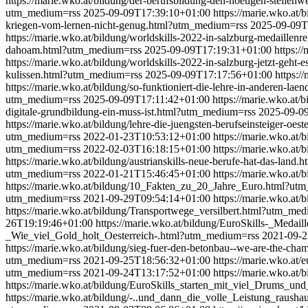
https://marie.wko.at/bildung/der-berufsbildung-den-noetigen-stell
utm_medium=rss
2025-09-09T17:39:10+01:00
https://marie.wko.at
kriegen-vom-lernen-nicht-genug.html?utm_medium=rss
2025-09-09T
https://marie.wko.at/bildung/worldskills-2022-in-salzburg-medaillen
dahoam.html?utm_medium=rss
2025-09-09T17:19:31+01:00
https:/
https://marie.wko.at/bildung/worldskills-2022-in-salzburg-jetzt-ge
kulissen.html?utm_medium=rss
2025-09-09T17:17:56+01:00
https:/
https://marie.wko.at/bildung/so-funktioniert-die-lehre-in-anderen-l
utm_medium=rss
2025-09-09T17:11:42+01:00
https://marie.wko.at
digitale-grundbildung-ein-muss-ist.html?utm_medium=rss
2025-09-0
https://marie.wko.at/bildung/lehre-die-juengsten-berufseinsteiger-o
utm_medium=rss
2022-01-23T10:53:12+01:00
https://marie.wko.at/
utm_medium=rss
2022-02-03T16:18:15+01:00
https://marie.wko.at/
https://marie.wko.at/bildung/austrianskills-neue-berufe-hat-das-lan
utm_medium=rss
2022-01-21T15:46:45+01:00
https://marie.wko.at/
https://marie.wko.at/bildung/10_Fakten_zu_20_Jahre_Euro.html?u
utm_medium=rss
2021-09-29T09:54:14+01:00
https://marie.wko.a
https://marie.wko.at/bildung/Transportwege_versilbert.html?utm_me
26T19:19:46+01:00
https://marie.wko.at/bildung/EuroSkills-_Meda
_Wie_viel_Gold_holt_Oesterreich-.html?utm_medium=rss
2021-09-2
https://marie.wko.at/bildung/sieg-fuer-den-betonbau--we-are-the-c
utm_medium=rss
2021-09-25T18:56:32+01:00
https://marie.wko.at
utm_medium=rss
2021-09-24T13:17:52+01:00
https://marie.wko.a
https://marie.wko.at/bildung/EuroSkills_starten_mit_viel_Drums
https://marie.wko.at/bildung/-..und_dann_die_volle_Leistung_raus