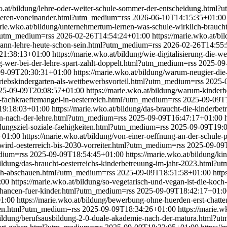
ko.at/bildung/lehre-oder-weiter-schule-sommer-der-entscheidung.htm
fitieren-voneinander.html?utm_medium=rss
2026-06-10T14:15:35+01:00
arie.wko.at/bildung/unternehmertum-lernen-was-schule-wirklich-brau
ml?utm_medium=rss
2026-02-26T14:54:24+01:00
https://marie.wko.at/b
l-kann-lehre-heute-schon-sein.html?utm_medium=rss
2026-02-26T14:55:
21:38:13+01:00
https://marie.wko.at/bildung/wie-digitalisierung-die-
ung-wer-bei-der-lehre-spart-zahlt-doppelt.html?utm_medium=rss
2025-09
09-09T20:30:31+01:00
https://marie.wko.at/bildung/warum-neugier-d
etriebskindergarten-als-wettbewerbsvorteil.html?utm_medium=rss
2025-
25-09-09T20:08:57+01:00
https://marie.wko.at/bildung/warum-kinde
en-fachkraeftemangel-in-oesterreich.html?utm_medium=rss
2025-09-09T
19:18:03+01:00
https://marie.wko.at/bildung/das-braucht-die-kinderb
cen-nach-der-lehre.html?utm_medium=rss
2025-09-09T16:47:17+01:00
ildungsziel-soziale-faehigkeiten.html?utm_medium=rss
2025-09-09T19:0
+01:00
https://marie.wko.at/bildung/von-einer-oeffnung-an-der-schule
o-wird-oesterreich-bis-2030-vorreiter.html?utm_medium=rss
2025-09-09
edium=rss
2025-09-09T18:54:45+01:00
https://marie.wko.at/bildung/ki
/bildung/das-braucht-oesterreichs-kinderbetreuung-im-jahr-2023.html?
reich-abschauen.html?utm_medium=rss
2025-09-09T18:51:58+01:00
http
:00
https://marie.wko.at/bildung/so-vegetarisch-und-vegan-ist-die-ko
e-chancen-fuer-kinder.html?utm_medium=rss
2025-09-09T18:42:17+01:0
1:00
https://marie.wko.at/bildung/bewerbung-ohne-huerden-erst-chat
rnen.html?utm_medium=rss
2025-09-09T18:34:26+01:00
https://marie.w
/bildung/berufsausbildung-2-0-duale-akademie-nach-der-matura.html?