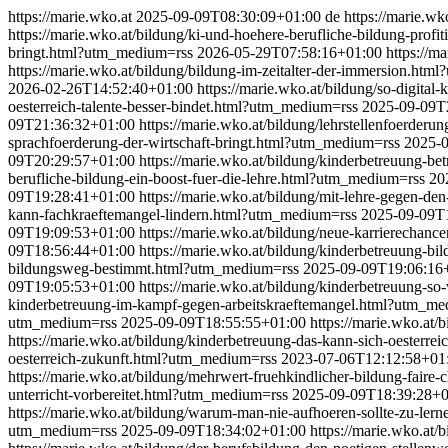
https://marie.wko.at
2025-09-09T08:30:09+01:00
de
https://marie.w
https://marie.wko.at/bildung/ki-und-hoehere-berufliche-bildung-pro
bringt.html?utm_medium=rss
2026-05-29T07:58:16+01:00
https://m
https://marie.wko.at/bildung/bildung-im-zeitalter-der-immersion.ht
2026-02-26T14:52:40+01:00
https://marie.wko.at/bildung/so-digita
oesterreich-talente-besser-bindet.html?utm_medium=rss
2025-09-09T
09T21:36:32+01:00
https://marie.wko.at/bildung/lehrstellenfoerder
sprachfoerderung-der-wirtschaft-bringt.html?utm_medium=rss
2025-
09T20:29:57+01:00
https://marie.wko.at/bildung/kinderbetreuung-b
berufliche-bildung-ein-boost-fuer-die-lehre.html?utm_medium=rss
20
09T19:28:41+01:00
https://marie.wko.at/bildung/mit-lehre-gegen-d
kann-fachkraeftemangel-lindern.html?utm_medium=rss
2025-09-09T
09T19:09:53+01:00
https://marie.wko.at/bildung/neue-karrierechan
09T18:56:44+01:00
https://marie.wko.at/bildung/kinderbetreuung-b
bildungsweg-bestimmt.html?utm_medium=rss
2025-09-09T19:06:16
09T19:05:53+01:00
https://marie.wko.at/bildung/kinderbetreuung-s
kinderbetreuung-im-kampf-gegen-arbeitskraeftemangel.html?utm_m
utm_medium=rss
2025-09-09T18:55:55+01:00
https://marie.wko.at
https://marie.wko.at/bildung/kinderbetreuung-das-kann-sich-oester
oesterreich-zukunft.html?utm_medium=rss
2023-07-06T12:12:58+01
https://marie.wko.at/bildung/mehrwert-fruehkindlicher-bildung-fair
unterricht-vorbereitet.html?utm_medium=rss
2025-09-09T18:39:28+0
https://marie.wko.at/bildung/warum-man-nie-aufhoeren-sollte-zu-le
utm_medium=rss
2025-09-09T18:34:02+01:00
https://marie.wko.at