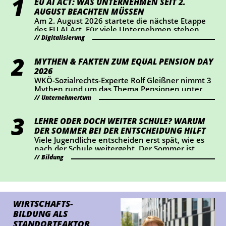
EU AI ACT: WAS UNTERNEHMEN SEIT 2.
AUGUST BEACHTEN MÜSSEN
Am 2. August 2026 startete die nächste Etappe
des EU AI Act. Für viele Unternehmen stehen
dabei vor allem Transparenz und Kennzeichnung
Digitalisierung
im Mittelpunkt. Wer KI-Chatbots einsetzt oder
bestimmte KI-generierte Inhalte veröffentlicht,
MYTHEN & FAKTEN ZUM EQUAL PENSION DAY
sollte jetzt prüfen, ob Handlungsbedarf besteht.
2026
WKÖ-Sozialrechts-Experte Rolf Gleißner nimmt 3
Mythen rund um das Thema Pensionen unter
die Lupe und liefert Fakten.
Unternehmertum
LEHRE ODER DOCH WEITER SCHULE? WARUM
DER SOMMER BEI DER ENTSCHEIDUNG HILFT
Viele Jugendliche entscheiden erst spät, wie es
nach der Schule weitergeht. Der Sommer ist
ideal, um Lehrberufe auszuprobieren und Fragen
Bildung
zu klären.
WIRTSCHAFTS­
BILDUNG ALS
STANDORTFAKTOR