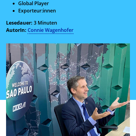
Global Player
Exporteur:innen
Lesedauer:
3 Minuten
AutorIn:
Connie Wagenhofer