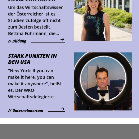
Um das Wirtschaftswissen
der Österreicher ist es
Studien zufolge oft nicht
zum Besten bestellt.
Bettina Fuhrmann, die
Leiterin des Instituts für
Bildung
Wirtschaftspädagogik an
der WU Wien, erklärt, wie
STARK PUNKTEN IN
sich das ändern lässt.
DEN USA
“New York: If you can
make it here, you can
make it anywhere”, heißt
es. Der WKÖ-
Wirtschaftsdelegierte
Michael Friedl hilft
österreichischen
Unternehmertum
Unternehmen, genau das
zu erreichen.