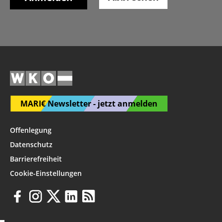
MARI€ Newsletter - jetzt anmelden
Offenlegung
Datenschutz
Barrierefreiheit
Cookie-Einstellungen
Diese
Seite