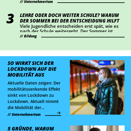
Unternehmertum
unter hohen Lohnnebenkosten. Die
Wirtschaftskammer hat eine Senkung um einen
Prozentpunkt ab 2028 durchgesetzt – das
LEHRE ODER DOCH WEITER SCHULE? WARUM
bedeutet eine Entlastung von rund 2 Mrd. Euro
DER SOMMER BEI DER ENTSCHEIDUNG HILFT
für Österreichs Betriebe. Wir haben
Viele Jugendliche entscheiden erst spät, wie es
nachgerechnet, wie sich das konkret auswirkt.
nach der Schule weitergeht. Der Sommer ist
ideal, um Lehrberufe auszuprobieren und Fragen
Bildung
zu klären.
SO WIRKT SICH DER
LOCKDOWN AUF DIE
MOBILITÄT AUS
Aktuelle Daten zeigen: Der
mobilitätssenkende Effekt
sinkt von Lockdown zu
Lockdown. Aktuell nimmt
die Mobilität der
Bevölkerung stark ab,
Unternehmertum
allerdings weniger
deutlich als es im ersten
5 GRÜNDE, WARUM