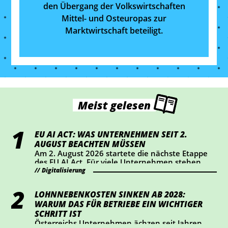
den Übergang der Volkswirtschaften
Mittel- und Osteuropas zur
Marktwirtschaft beteiligt.
Meist gelesen
EU AI ACT: WAS UNTERNEHMEN SEIT 2.
AUGUST BEACHTEN MÜSSEN
Am 2. August 2026 startete die nächste Etappe
des EU AI Act. Für viele Unternehmen stehen
dabei vor allem Transparenz und Kennzeichnung
Digitalisierung
im Mittelpunkt. Wer KI-Chatbots einsetzt oder
bestimmte KI-generierte Inhalte veröffentlicht,
LOHNNEBENKOSTEN SINKEN AB 2028:
sollte jetzt prüfen, ob Handlungsbedarf besteht.
WARUM DAS FÜR BETRIEBE EIN WICHTIGER
SCHRITT IST
Österreichs Unternehmen ächzen seit Jahren