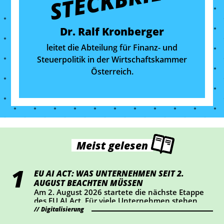
STECKBRIEF
Dr. Ralf Kronberger
leitet die Abteilung für Finanz- und
Steuerpolitik in der Wirtschaftskammer
Österreich.
Meist gelesen
EU AI ACT: WAS UNTERNEHMEN SEIT 2.
AUGUST BEACHTEN MÜSSEN
Am 2. August 2026 startete die nächste Etappe
des EU AI Act. Für viele Unternehmen stehen
dabei vor allem Transparenz und Kennzeichnung
Digitalisierung
im Mittelpunkt. Wer KI-Chatbots einsetzt oder