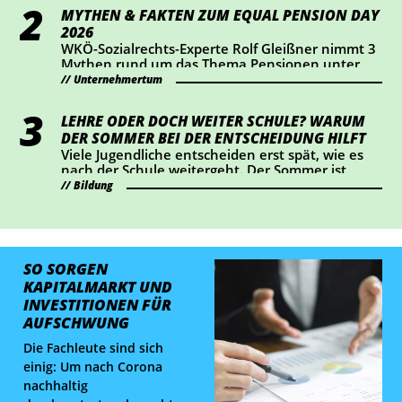
bestimmte KI-generierte Inhalte veröffentlicht,
MYTHEN & FAKTEN ZUM EQUAL PENSION DAY
sollte jetzt prüfen, ob Handlungsbedarf besteht.
2026
WKÖ-Sozialrechts-Experte Rolf Gleißner nimmt 3
Mythen rund um das Thema Pensionen unter
die Lupe und liefert Fakten.
Unternehmertum
LEHRE ODER DOCH WEITER SCHULE? WARUM
DER SOMMER BEI DER ENTSCHEIDUNG HILFT
Viele Jugendliche entscheiden erst spät, wie es
nach der Schule weitergeht. Der Sommer ist
ideal, um Lehrberufe auszuprobieren und Fragen
Bildung
zu klären.
SO SORGEN
KAPITALMARKT UND
INVESTITIONEN FÜR
AUFSCHWUNG
Die Fachleute sind sich
einig: Um nach Corona
nachhaltig