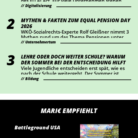
des EU AI Act. Für viele Unternehmen stehen
dabei vor allem Transparenz und Kennzeichnung
Digitalisierung
im Mittelpunkt. Wer KI-Chatbots einsetzt oder
bestimmte KI-generierte Inhalte veröffentlicht,
MYTHEN & FAKTEN ZUM EQUAL PENSION DAY
sollte jetzt prüfen, ob Handlungsbedarf besteht.
2026
WKÖ-Sozialrechts-Experte Rolf Gleißner nimmt 3
Mythen rund um das Thema Pensionen unter
die Lupe und liefert Fakten.
Unternehmertum
LEHRE ODER DOCH WEITER SCHULE? WARUM
DER SOMMER BEI DER ENTSCHEIDUNG HILFT
Viele Jugendliche entscheiden erst spät, wie es
nach der Schule weitergeht. Der Sommer ist
ideal, um Lehrberufe auszuprobieren und Fragen
Bildung
zu klären.
MARI€ EMPFIEHLT
Battleground USA