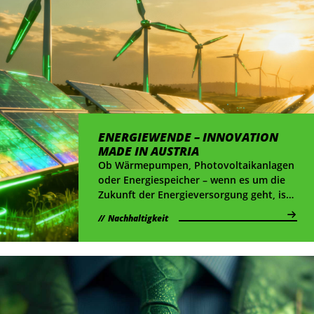
ENERGIEWENDE – INNOVATION
MADE IN AUSTRIA
Ob Wärmepumpen, Photovoltaikanlagen
oder Energiespeicher – wenn es um die
Zukunft der Energieversorgung geht, ist
Österreich vorne dabei.
Nachhaltigkeit