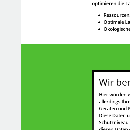
optimieren die L
Ressourcens
Optimale L
Ökologische
Wir be
Hier würden w
allerdings Ih
Geräten und N
Diese Daten 
Schutzniveau 
diesen Daten 