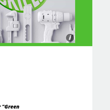
i
r "Green