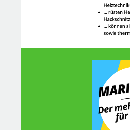
Heiztechnik
... rüsten 
Hackschnitz
... können s
sowie ther