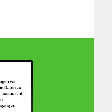
tigen wir
he Daten zu
 austauscht.
en
ugang zu