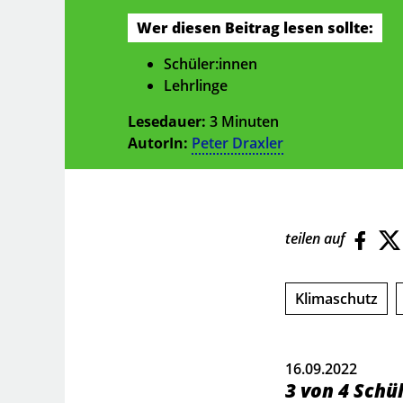
Wer diesen Beitrag lesen sollte:
Schüler:innen
Lehrlinge
Lesedauer:
3 Minuten
AutorIn:
Peter Draxler
teilen auf
Klimaschutz
16.09.2022
3 von 4 Schü