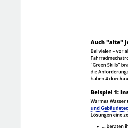
Auch "alte" J
Bei vielen – vor 
Fahrradmechatron
"Green Skills" br
die Anforderunge
haben
4 durchau
Beispiel 1: In
Warmes Wasser u
und Gebäudetec
Lösungen eine ze
... beraten