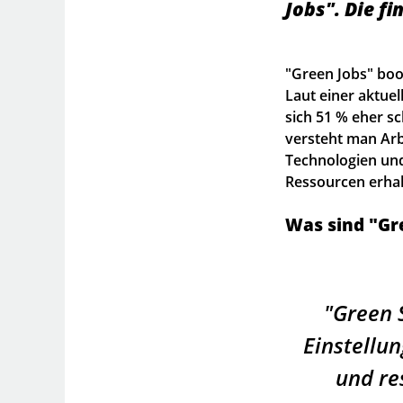
Jobs". Die f
"Green Jobs" boo
Laut einer aktue
sich 51 % eher sc
versteht man Arb
Technologien und
Ressourcen erhal
Was sind "Gre
Green S
Einstellun
und re