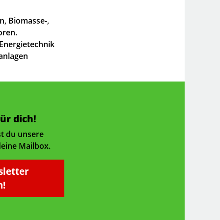
n, Biomasse-,
oren.
 Energietechnik
anlagen
ür dich!
st du unsere
deine Mailbox.
sletter
!