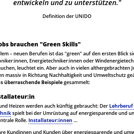
entwickeln und zu unterstützen.
Definition der UNIDO
obs brauchen "Green Skills"
allem – neuen Berufen ist das "green" auf den ersten Blick s
iker:innen, Energietechniker:innen oder Windenergietech
auchen, leuchtet ein. Aber auch in vielen althergebrachten 
n massiv in Richtung Nachhaltigkeit und Umweltschutz geä
s überraschende Beispiele
gesammelt:
stallateur:in
nd Heizen werden auch künftig gebraucht: Der
Lehrberuf 
hnik
spielt bei der Umrüstung auf energiesparende und u
ntrale Rolle.
Installateur:innen
…
 ihre Kundinnen und Kunden über energiesparende und umw