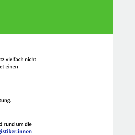
 vielfach nicht
tet einen
tung.
d rund um die
gistiker:innen