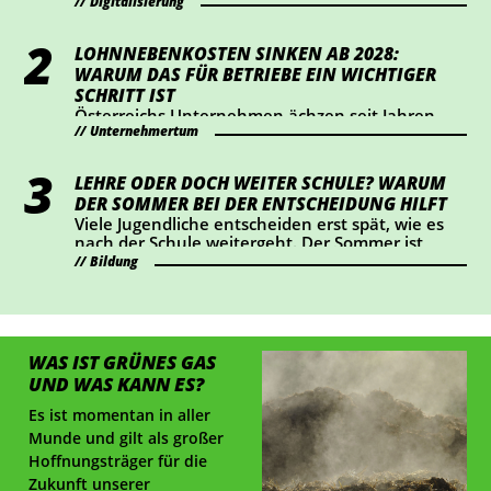
dabei vor allem Transparenz und Kennzeichnung
Digitalisierung
im Mittelpunkt. Wer KI-Chatbots einsetzt oder
bestimmte KI-generierte Inhalte veröffentlicht,
LOHNNEBENKOSTEN SINKEN AB 2028:
sollte jetzt prüfen, ob Handlungsbedarf besteht.
WARUM DAS FÜR BETRIEBE EIN WICHTIGER
SCHRITT IST
Österreichs Unternehmen ächzen seit Jahren
Unternehmertum
unter hohen Lohnnebenkosten. Die
Wirtschaftskammer hat eine Senkung um einen
Prozentpunkt ab 2028 durchgesetzt – das
LEHRE ODER DOCH WEITER SCHULE? WARUM
bedeutet eine Entlastung von rund 2 Mrd. Euro
DER SOMMER BEI DER ENTSCHEIDUNG HILFT
für Österreichs Betriebe. Wir haben
Viele Jugendliche entscheiden erst spät, wie es
nachgerechnet, wie sich das konkret auswirkt.
nach der Schule weitergeht. Der Sommer ist
ideal, um Lehrberufe auszuprobieren und Fragen
Bildung
zu klären.
WAS IST GRÜNES GAS
UND WAS KANN ES?
Es ist momentan in aller
Munde und gilt als großer
Hoffnungsträger für die
Zukunft unserer