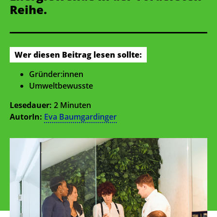
Reihe.
Wer diesen Beitrag lesen sollte:
Gründer:innen
Umweltbewusste
Lesedauer:
2 Minuten
AutorIn:
Eva Baumgardinger