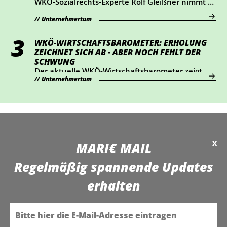
WKÖ-Sozialrechts-Experte Rolf Gleißner nimmt 3
Mythen rund um das Thema Pensionen unter
die Lupe und liefert Fakten.
Unternehmertum
WKÖ-WIRTSCHAFTS­BAROMETER: ERHOLUNG
ZEICHNET SICH AB - ABER NOCH FEHLT DER
SCHWUNG
Der aktuelle WKÖ-Wirtschaftsbarometer zeigt
Unternehmertum
auf Stabilisierung. Die Erholung bleibt aber fragil.
x
MARI€ MAIL
Regelmäßig spannende Updates
erhalten
E-Mail