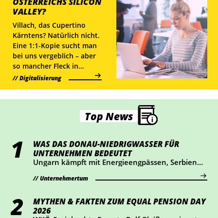
ÖSTERREICHS SILICON
VALLEY?
Villach, das Cupertino
Kärntens? Natürlich nicht.
Eine 1:1-Kopie sucht man
bei uns vergeblich – aber
so mancher Fleck in
Österreich hat
Digitalisierung
Gemeinsamkeiten mit
dem Nabel der Start-up-
Welt.
Top News
WAS DAS DONAU-NIEDRIGWASSER FÜR
UNTERNEHMEN BEDEUTET
Ungarn kämpft mit Energieengpässen, Serbien
mit eingeschränkter Schifffahrt. Was das
Niedrigwasser für österreichische Unternehmen
Unternehmertum
bedeutet – und wie du jetzt vorsorgen kannst.
MYTHEN & FAKTEN ZUM EQUAL PENSION DAY
2026