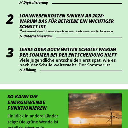
dabei vor allem Transparenz und Kennzeichnung
Digitalisierung
im Mittelpunkt. Wer KI-Chatbots einsetzt oder
bestimmte KI-generierte Inhalte veröffentlicht,
LOHNNEBENKOSTEN SINKEN AB 2028:
sollte jetzt prüfen, ob Handlungsbedarf besteht.
WARUM DAS FÜR BETRIEBE EIN WICHTIGER
SCHRITT IST
Österreichs Unternehmen ächzen seit Jahren
Unternehmertum
unter hohen Lohnnebenkosten. Die
Wirtschaftskammer hat eine Senkung um einen
Prozentpunkt ab 2028 durchgesetzt – das
LEHRE ODER DOCH WEITER SCHULE? WARUM
bedeutet eine Entlastung von rund 2 Mrd. Euro
DER SOMMER BEI DER ENTSCHEIDUNG HILFT
für Österreichs Betriebe. Wir haben
Viele Jugendliche entscheiden erst spät, wie es
nachgerechnet, wie sich das konkret auswirkt.
nach der Schule weitergeht. Der Sommer ist
ideal, um Lehrberufe auszuprobieren und Fragen
Bildung
zu klären.
SO KANN DIE
ENERGIE­WENDE
FUNKTIONIEREN
Ein Blick in andere Länder
zeigt: Die grüne Wende ist
möglich. Wertvolle