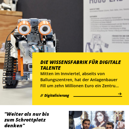
DIE WISSENSFABRIK FÜR DIGITALE
TALENTE
Mitten im Innviertel, abseits von
Ballungszentren, hat der Anlagenbauer
Fill um zehn Millionen Euro ein Zentrum
für Digitalisierung errichtet. Mit dem
Digitalisierung
Future Lab angelt man bereits nach
zukünftigen Fachkräften.
"Weiter als nur bis
zum Schrottplatz
denken"