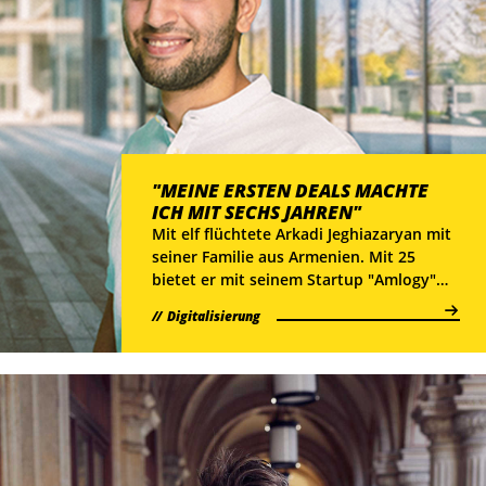
"MEINE ERSTEN DEALS MACHTE
ICH MIT SECHS JAHREN"
Mit elf flüchtete Arkadi Jeghiazaryan mit
seiner Familie aus Armenien. Mit 25
bietet er mit seinem Startup "Amlogy"
AR-Anwendungen für die digitale Welt.
Digitalisierung