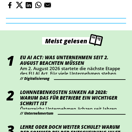
Meist gelesen
EU AI ACT: WAS UNTERNEHMEN SEIT 2.
AUGUST BEACHTEN MÜSSEN
Am 2. August 2026 startete die nächste Etappe
des EU AI Act. Für viele Unternehmen stehen
dabei vor allem Transparenz und Kennzeichnung
Digitalisierung
im Mittelpunkt. Wer KI-Chatbots einsetzt oder
bestimmte KI-generierte Inhalte veröffentlicht,
LOHNNEBENKOSTEN SINKEN AB 2028:
sollte jetzt prüfen, ob Handlungsbedarf besteht.
WARUM DAS FÜR BETRIEBE EIN WICHTIGER
SCHRITT IST
Österreichs Unternehmen ächzen seit Jahren
Unternehmertum
unter hohen Lohnnebenkosten. Die
Wirtschaftskammer hat eine Senkung um einen
Prozentpunkt ab 2028 durchgesetzt – das
LEHRE ODER DOCH WEITER SCHULE? WARUM
bedeutet eine Entlastung von rund 2 Mrd. Euro