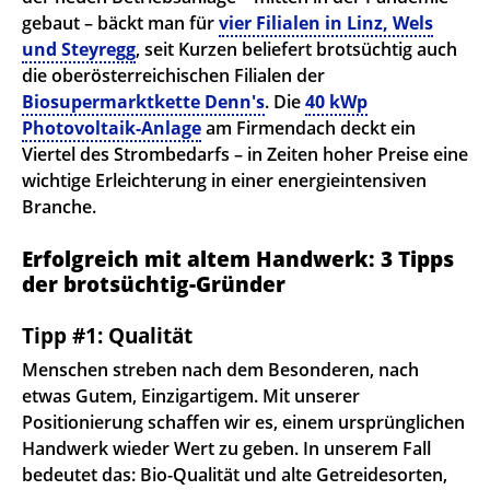
gebaut – bäckt man für
vier Filialen in Linz, Wels
und Steyregg
, seit Kurzen beliefert brotsüchtig auch
die oberösterreichischen Filialen der
Biosupermarktkette Denn's
. Die
40 kWp
Photovoltaik-Anlage
am Firmendach deckt ein
Viertel des Strombedarfs – in Zeiten hoher Preise eine
wichtige Erleichterung in einer energieintensiven
Branche.
Erfolgreich mit altem Handwerk: 3 Tipps
der brotsüchtig-Gründer
Tipp #1: Qualität
Menschen streben nach dem Besonderen, nach
etwas Gutem, Einzigartigem. Mit unserer
Positionierung schaffen wir es, einem ursprünglichen
Handwerk wieder Wert zu geben. In unserem Fall
bedeutet das: Bio-Qualität und alte Getreidesorten,