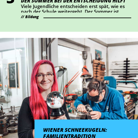
DER SOMMER BEI DER ENTSCHEIDUNG HILFT
für Österreichs Betriebe. Wir haben
Viele Jugendliche entscheiden erst spät, wie es
nachgerechnet, wie sich das konkret auswirkt.
nach der Schule weitergeht. Der Sommer ist
ideal, um Lehrberufe auszuprobieren und Fragen
Bildung
zu klären.
WIENER SCHNEEKUGELN:
FAMILIENTRADITION