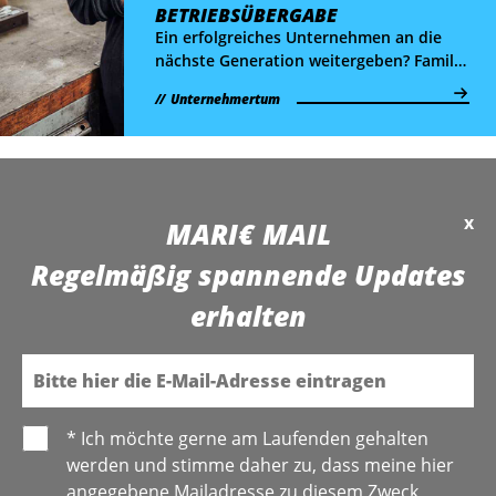
BETRIEBSÜBERGABE
Ein erfolgreiches Unternehmen an die
nächste Generation weitergeben? Familie
Perzy und die Original Wiener
Unternehmertum
Schneekugelmanufaktur haben das
bereits zum 3. Mal hinter sich.
x
MARI€ MAIL
Regelmäßig spannende Updates
erhalten
E-Mail
* Ich möchte gerne am Laufenden gehalten
werden und stimme daher zu, dass meine hier
angegebene Mailadresse zu diesem Zweck