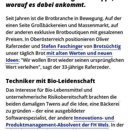
worauf es dabei ankommt.
Seit Jahren ist die Brotbranche in Bewegung. Auf der
einen Seite Großbäckereien und Massenmarkt, auf
der anderen exklusive Brotboutiquen mit gesalzenen
Preisen. In Oberösterreich positionieren Oliver
Raferzeder und
Stefan Faschinger
von
Brotsüchtig
unser täglich Brot
mit alten Werten und neuen
Ideen
: "Wir wollen Brot wieder seinen ursprünglichen
Wert verleihen", sagt der 33-jährige Raferzeder.
Techniker mit Bio-Leidenschaft
Das Interesse für Bio-Lebensmittel und
unternehmerische Risikobereitschaft brachten die
beiden damaligen Twens auf die Idee, eine Bäckerei
zu gründen – der eine ausgebildeter
Softwarespezialist, der andere
Innovations- und
Produktmanagement-Absolvent der FH Wels
. In der