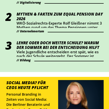
dabei vor allem Transparenz und Kennzeichnung
Digitalisierung
im Mittelpunkt. Wer KI-Chatbots einsetzt oder
bestimmte KI-generierte Inhalte veröffentlicht,
MYTHEN & FAKTEN ZUM EQUAL PENSION DAY
sollte jetzt prüfen, ob Handlungsbedarf besteht.
2026
WKÖ-Sozialrechts-Experte Rolf Gleißner nimmt 3
Mythen rund um das Thema Pensionen unter
die Lupe und liefert Fakten.
Unternehmertum
LEHRE ODER DOCH WEITER SCHULE? WARUM
DER SOMMER BEI DER ENTSCHEIDUNG HILFT
Viele Jugendliche entscheiden erst spät, wie es
nach der Schule weitergeht. Der Sommer ist
ideal, um Lehrberufe auszuprobieren und Fragen
Bildung
zu klären.
SOCIAL MEDIA? FÜR
CEOS HEUTE PFLICHT
Personal Branding in
Zeiten von Social Media:
Die Berliner Beraterin und