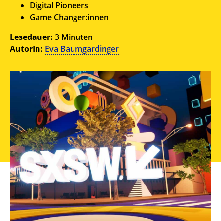
Digital Pioneers
Game Changer:innen
Lesedauer:
3 Minuten
AutorIn:
Eva Baumgardinger