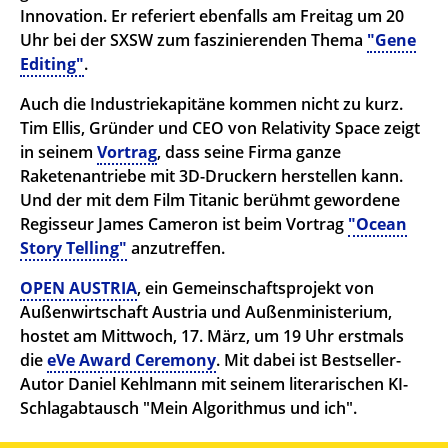
Innovation. Er referiert ebenfalls am Freitag um 20
Uhr bei der SXSW zum faszinierenden Thema
"Gene
Editing"
.
Auch die Industriekapitäne kommen nicht zu kurz.
Tim Ellis, Gründer und CEO von Relativity Space zeigt
in seinem
Vortrag
, dass seine Firma ganze
Raketenantriebe mit 3D-Druckern herstellen kann.
Und der mit dem Film Titanic berühmt gewordene
Regisseur James Cameron ist beim Vortrag
"Ocean
Story Telling"
anzutreffen.
OPEN AUSTRIA
, ein Gemeinschaftsprojekt von
Außenwirtschaft Austria und Außenministerium,
hostet am Mittwoch, 17. März, um 19 Uhr erstmals
die
eVe Award Ceremony
. Mit dabei ist Bestseller-
Autor Daniel Kehlmann mit seinem literarischen KI-
Schlagabtausch "Mein Algorithmus und ich".