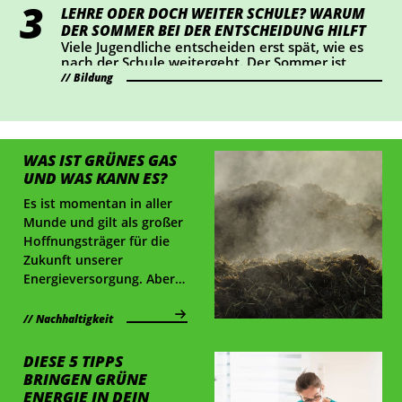
LEHRE ODER DOCH WEITER SCHULE? WARUM
DER SOMMER BEI DER ENTSCHEIDUNG HILFT
Viele Jugendliche entscheiden erst spät, wie es
nach der Schule weitergeht. Der Sommer ist
ideal, um Lehrberufe auszuprobieren und Fragen
Bildung
zu klären.
WAS IST GRÜNES GAS
UND WAS KANN ES?
Es ist momentan in aller
Munde und gilt als großer
Hoffnungsträger für die
Zukunft unserer
Energieversorgung. Aber
was genau ist "Grünes
Gas" eigentlich? Die
Nachhaltigkeit
Antworten auf die
wichtigsten Fragen findest
DIESE 5 TIPPS
du hier.
BRINGEN GRÜNE
ENERGIE IN DEIN