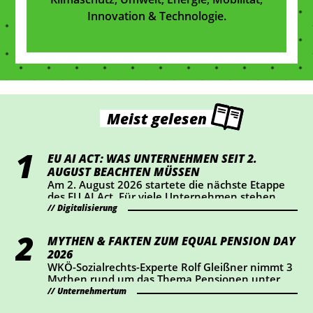
Innovation & Technologie.
Meist gelesen
EU AI ACT: WAS UNTERNEHMEN SEIT 2.
AUGUST BEACHTEN MÜSSEN
Am 2. August 2026 startete die nächste Etappe
des EU AI Act. Für viele Unternehmen stehen
dabei vor allem Transparenz und Kennzeichnung
Digitalisierung
im Mittelpunkt. Wer KI-Chatbots einsetzt oder
bestimmte KI-generierte Inhalte veröffentlicht,
MYTHEN & FAKTEN ZUM EQUAL PENSION DAY
sollte jetzt prüfen, ob Handlungsbedarf besteht.
2026
WKÖ-Sozialrechts-Experte Rolf Gleißner nimmt 3
Mythen rund um das Thema Pensionen unter
die Lupe und liefert Fakten.
Unternehmertum