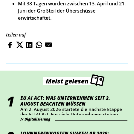
Mit 38 Tagen wurden zwischen 13. April und 21.
Juni der Großteil der Überschüsse
erwirtschaftet.
teilen auf
Meist gelesen
EU AI ACT: WAS UNTERNEHMEN SEIT 2.
AUGUST BEACHTEN MÜSSEN
Am 2. August 2026 startete die nächste Etappe
des EU AI Act. Für viele Unternehmen stehen
dabei vor allem Transparenz und Kennzeichnung
Digitalisierung
im Mittelpunkt. Wer KI-Chatbots einsetzt oder
bestimmte KI-generierte Inhalte veröffentlicht,
LOHNNEBENKOSTEN SINKEN AB 2028: