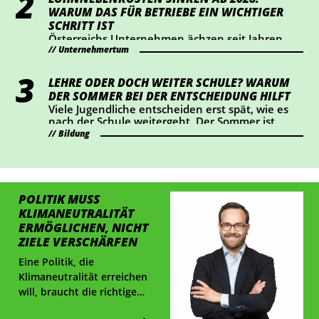
sollte jetzt prüfen, ob Handlungsbedarf besteht.
WARUM DAS FÜR BETRIEBE EIN WICHTIGER
SCHRITT IST
Österreichs Unternehmen ächzen seit Jahren
Unternehmertum
unter hohen Lohnnebenkosten. Die
Wirtschaftskammer hat eine Senkung um einen
Prozentpunkt ab 2028 durchgesetzt – das
LEHRE ODER DOCH WEITER SCHULE? WARUM
bedeutet eine Entlastung von rund 2 Mrd. Euro
DER SOMMER BEI DER ENTSCHEIDUNG HILFT
für Österreichs Betriebe. Wir haben
Viele Jugendliche entscheiden erst spät, wie es
nachgerechnet, wie sich das konkret auswirkt.
nach der Schule weitergeht. Der Sommer ist
ideal, um Lehrberufe auszuprobieren und Fragen
Bildung
zu klären.
POLITIK MUSS
KLIMANEUTRALITÄT
ERMÖGLICHEN, NICHT
ZIELE VERSCHÄRFEN
Eine Politik, die
Klimaneutralität erreichen
will, braucht die richtigen
Rahmenbedingungen,