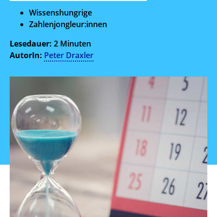
Wissenshungrige
Zahlenjongleur:innen
Lesedauer:
2 Minuten
AutorIn:
Peter Draxler