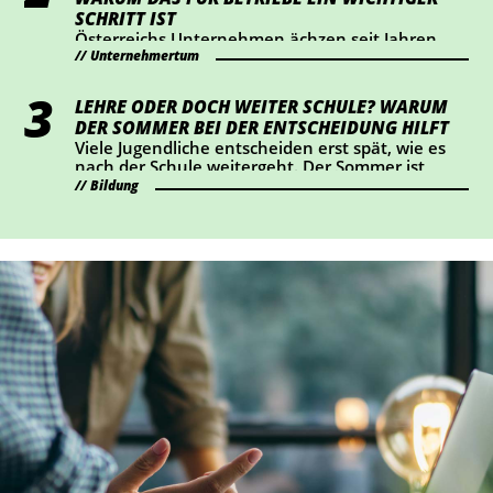
SCHRITT IST
Österreichs Unternehmen ächzen seit Jahren
Unternehmertum
unter hohen Lohnnebenkosten. Die
Wirtschaftskammer hat eine Senkung um einen
Prozentpunkt ab 2028 durchgesetzt – das
LEHRE ODER DOCH WEITER SCHULE? WARUM
bedeutet eine Entlastung von rund 2 Mrd. Euro
DER SOMMER BEI DER ENTSCHEIDUNG HILFT
für Österreichs Betriebe. Wir haben
Viele Jugendliche entscheiden erst spät, wie es
nachgerechnet, wie sich das konkret auswirkt.
nach der Schule weitergeht. Der Sommer ist
ideal, um Lehrberufe auszuprobieren und Fragen
Bildung
zu klären.