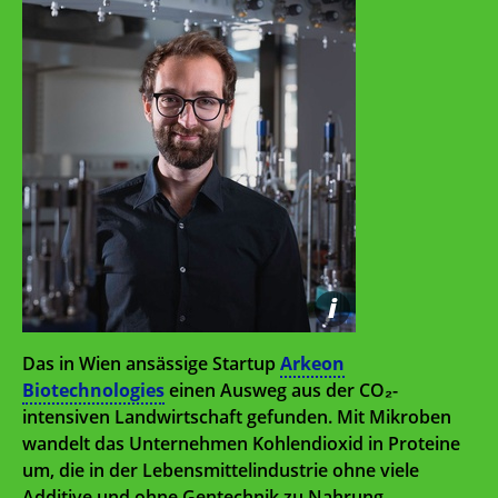
i
Das in Wien ansässige Startup
Arkeon
Biotechnologies
einen Ausweg aus der CO₂-
intensiven Landwirtschaft gefunden. Mit Mikroben
wandelt das Unternehmen Kohlendioxid in Proteine
um, die in der Lebensmittelindustrie ohne viele
Additive und ohne Gentechnik zu Nahrung