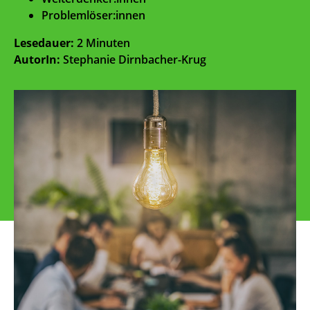
Problemlöser:innen
Lesedauer:
2 Minuten
AutorIn:
Stephanie Dirnbacher-Krug