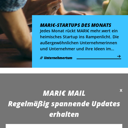
MARI€-STARTUPS DES MONATS
Jedes Monat rückt MARI€ mehr.wert ein
heimisches Startup ins Rampenlicht. Die
außergewöhnlichen Unternehmerinnen
und Unternehmer und ihre Ideen im
Überblick.
Unternehmertum
x
MARI€ MAIL
Regelmäßig spannende Updates
erhalten
E-Mail