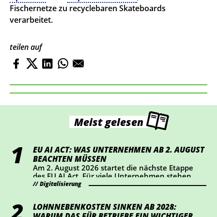
Fischernetze zu recyclebaren Skateboards
verarbeitet.
teilen auf
Meist gelesen
EU AI ACT: WAS UNTERNEHMEN AB 2. AUGUST
BEACHTEN MÜSSEN
Am 2. August 2026 startet die nächste Etappe
des EU AI Act. Für viele Unternehmen stehen
dabei vor allem Transparenz und Kennzeichnung
Digitalisierung
im Mittelpunkt. Wer KI-Chatbots einsetzt oder
bestimmte KI-generierte Inhalte veröffentlicht,
LOHNNEBENKOSTEN SINKEN AB 2028:
sollte jetzt prüfen, ob Handlungsbedarf besteht.
WARUM DAS FÜR BETRIEBE EIN WICHTIGER