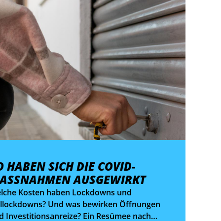
O HABEN SICH DIE COVID-
ASSNAHMEN AUSGEWIRKT
lche Kosten haben Lockdowns und
illockdowns? Und was bewirken Öffnungen
d Investitionsanreize? Ein Resümee nach