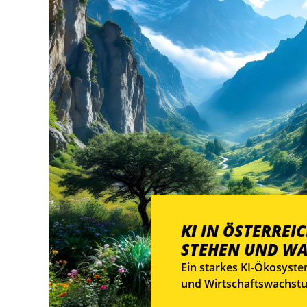
KI IN ÖSTERREI
STEHEN UND WA
Ein starkes KI-Ökosyste
und Wirtschaftswachstum
welches Potenzial Öster