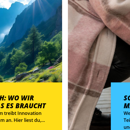
CH: WO WIR
S
S ES BRAUCHT
M
m treibt Innovation
We
 an. Hier liest du,
Te
reich hat – und wo es
un