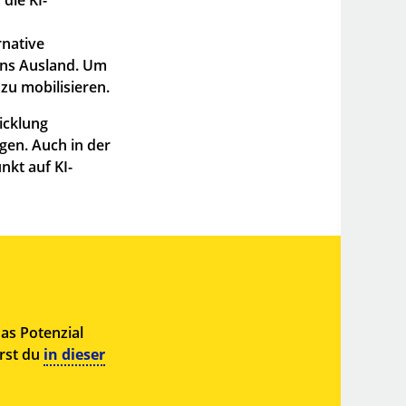
rnative
ins Ausland. Um
 zu mobilisieren.
icklung
gen. Auch in der
kt auf KI-
das Potenzial
hrst du
in dieser