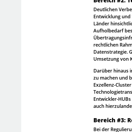
Bereich #2: 
Deutlichen Verbe
Entwicklung und f
Länder hinsichtli
Aufholbedarf bes
Übertragungsinfr
rechtlichen Ra
Datenstrategie. G
Umsetzung von K
Darüber hinaus in
zu machen und bü
Exzellenz-Cluster
Technologietrans
Entwickler-HUBs 
auch hierzulande
Bereich #3: 
Bei der Regulier