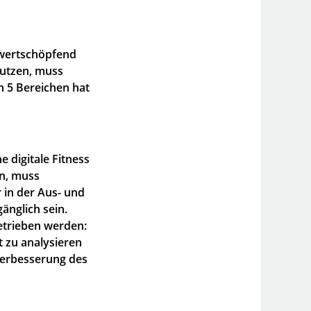
s wertschöpfend
nutzen, muss
n 5 Bereichen hat
 digitale Fitness
en, muss
 in der Aus- und
änglich sein.
getrieben werden:
t zu analysieren
 Verbesserung des