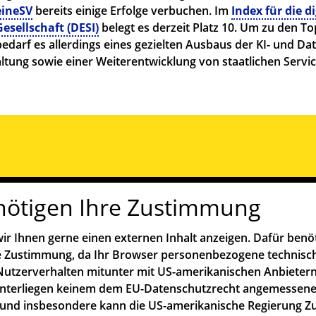
ineSV
bereits einige Erfolge verbuchen. Im
Index für die di
esellschaft (DESI)
belegt es derzeit Platz 10. Um zu den T
bedarf es allerdings eines gezielten Ausbaus der KI- und D
altung sowie einer Weiterentwicklung von staatlichen Servi
.
nötigen Ihre Zustimmung
ir Ihnen gerne einen externen Inhalt anzeigen. Dafür benö
re Zustimmung, da Ihr Browser personenbezogene technisc
utzerverhalten mitunter mit US-amerikanischen Anbietern
unterliegen keinem dem EU-Datenschutzrecht angemessen
und insbesondere kann die US-amerikanische Regierung Z