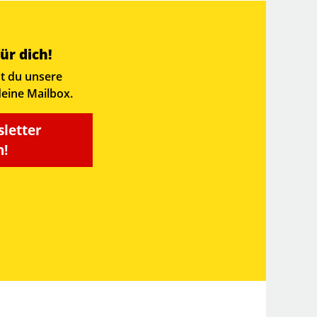
ür dich!
t du unsere
deine Mailbox.
sletter
!