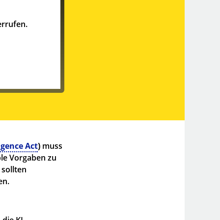
rrufen.
ligence Act
)
muss
ble Vorgaben zu
sollten
fen.
die KI-