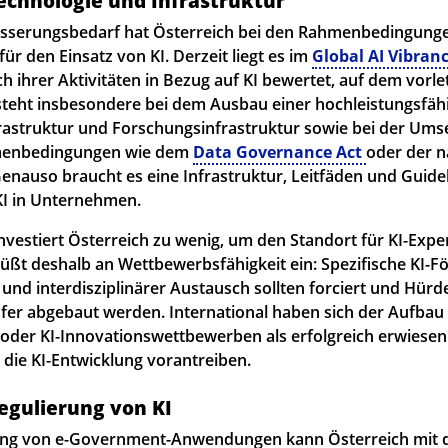
Technologie und Infrastruktur
sserungsbedarf hat Österreich bei den Rahmenbedingungen
ür den Einsatz von KI. Derzeit liegt es im
Global AI Vibran
ch ihrer Aktivitäten in Bezug auf KI bewertet, auf dem vorlet
teht insbesondere bei dem Ausbau einer hochleistungsfäh
astruktur und Forschungsinfrastruktur sowie bei der Ums
hmenbedingungen wie dem
Data Governance Act
oder der n
enauso braucht es eine Infrastruktur, Leitfäden und Guidel
I in Unternehmen.
vestiert Österreich zu wenig, um den Standort für KI-Exper
ßt deshalb an Wettbewerbsfähigkeit ein: Spezifische KI-F
 und interdisziplinärer Austausch sollten forciert und Hürd
fer abgebaut werden. International haben sich der Aufbau v
oder KI-Innovationswettbewerben als erfolgreich erwiese
 die KI-Entwicklung vorantreiben.
Regulierung von KI
ung von e-Government-Anwendungen kann Österreich mit de