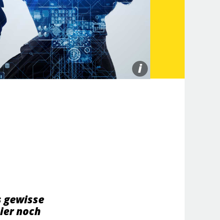
i
s gewisse
ier noch