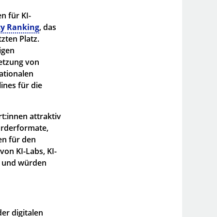
 für KI-
cy Ranking
, das
zten Platz.
igen
etzung von
ationalen
ines für die
t:innen attraktiv
örderformate,
en für den
on KI-Labs, KI-
n und würden
r digitalen