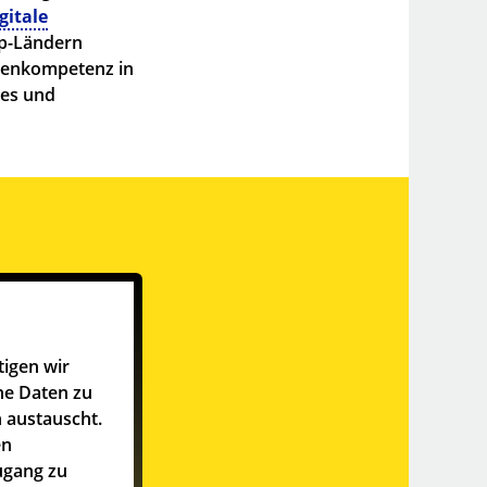
gitale
op-Ländern
atenkompetenz in
ces und
tigen wir
he Daten zu
 austauscht.
en
ugang zu