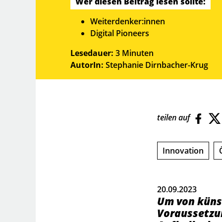
Wer diesen Beitrag lesen sollte:
Weiterdenker:innen
Digital Pioneers
Lesedauer:
3 Minuten
AutorIn:
Stephanie Dirnbacher-Krug
teilen auf
Innovation
20.09.2023
Um von künst
Voraussetzun