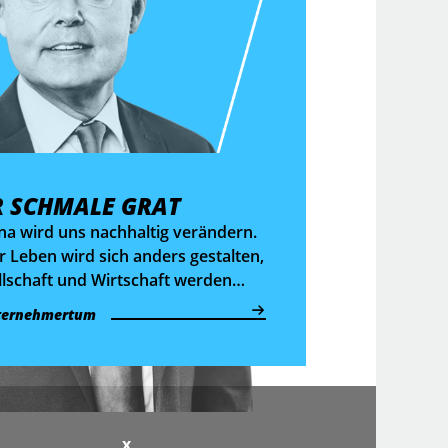
R SCHMALE GRAT
na wird uns nachhaltig verändern.
 Leben wird sich anders gestalten,
lschaft und Wirtschaft werden
der Bewältigung dieser Krise nicht
ternehmertum
dieselben sein wie zuvor. Das
tet aber auch, dass wir
nderte Rahmenbedingungen
chen. Aber welche? Ein schmaler
 zwischen Wahrung und Wandel
x
trukturen.