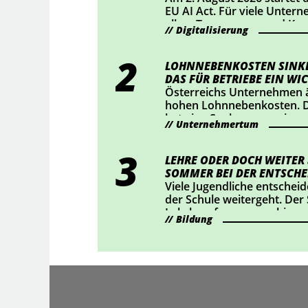
EU AI Act. Für viele Unter
allem Transparenz und Ke
Digitalisierung
Mittelpunkt. Wer KI-Chatbo
bestimmte KI-generierte Inh
sollte jetzt prüfen, ob Han
LOHNNEBENKOSTEN SINKE
DAS FÜR BETRIEBE EIN WIC
Österreichs Unternehmen ä
hohen Lohnnebenkosten. D
hat eine Senkung um einen
Unternehmertum
durchgesetzt – das bedeute
rund 2 Mrd. Euro für Österr
haben nachgerechnet, wie 
LEHRE ODER DOCH WEITER
auswirkt.
SOMMER BEI DER ENTSCHE
Viele Jugendliche entscheid
der Schule weitergeht. Der
Lehrberufe auszuprobieren
Bildung