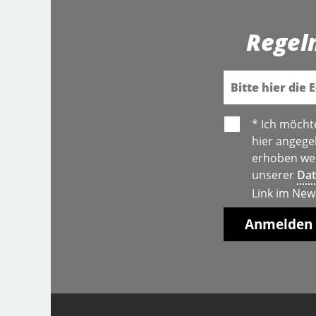
Regel
E-Mail
* Ich möcht
hier angege
erhoben wer
unserer
Dat
Link im New