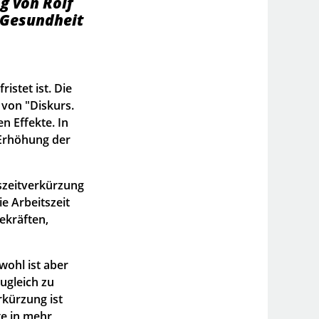
g von Rolf
d Gesundheit
ristet ist. Die
 von "Diskurs.
n Effekte. In
 Erhöhung der
szeitverkürzung
e Arbeitszeit
gekräften,
wohl ist aber
ugleich zu
rkürzung ist
te in mehr