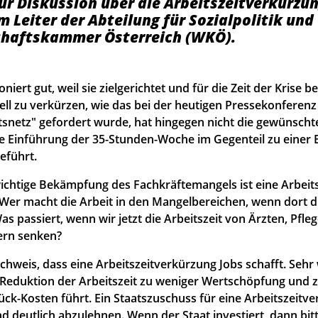
zur Diskussion über die Arbeitszeitverkürzun
m Leiter der Abteilung für Sozialpolitik un
schaftskammer Österreich (WKÖ).
niert gut, weil sie zielgerichtet und für die Zeit der Krise bef
ell zu verkürzen, wie das bei der heutigen Pressekonferenz
snetz" gefordert wurde, hat hingegen nicht die gewünschte
ie Einführung der 35-Stunden-Woche im Gegenteil zu einer
geführt.
wichtige Bekämpfung des Fachkräftemangels ist eine Arbeit
 Wer macht die Arbeit in den Mangelbereichen, wenn dort di
as passiert, wenn wir jetzt die Arbeitszeit von Ärzten, Pfle
rn senken?
chweis, dass eine Arbeitszeitverkürzung Jobs schafft. Sehr 
e Reduktion der Arbeitszeit zu weniger Wertschöpfung und z
ck-Kosten führt. Ein Staatszuschuss für eine Arbeitszeitve
d deutlich abzulehnen. Wenn der Staat investiert, dann bit