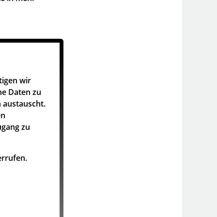
tigen wir
he Daten zu
 austauscht.
en
ugang zu
rrufen.