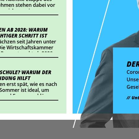
nehmen stehen dabei vor
nnzeichnung im
ts einsetzt oder
alte veröffentlicht,
dlungsbedarf besteht.
N AB 2028: WARUM
HTIGER SCHRITT IST
chzen seit Jahren unter
ie Wirtschaftskammer
 Prozentpunkt ab 2028
t eine Entlastung von
DE
eichs Betriebe. Wir
sich das konkret
Coro
 SCHULE? WARUM DER
IDUNG HILFT
Unser
en erst spät, wie es nach
Gesel
 Sommer ist ideal, um
nach 
 und Fragen zu klären.
Un
mehr 
bedeu
verä
brau
Grat
der S