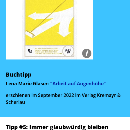
i
VERLAG KREMAYR & SCHERIAU
Buchtipp
Lena Marie Glaser:
"Arbeit auf Augenhöhe"
erschienen im September 2022 im Verlag Kremayr &
Scheriau
Tipp #5: Immer glaubwürdig bleiben