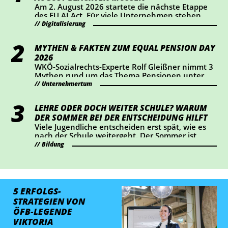
Am 2. August 2026 startete die nächste Etappe
des EU AI Act. Für viele Unternehmen stehen
dabei vor allem Transparenz und Kennzeichnung
Digitalisierung
im Mittelpunkt. Wer KI-Chatbots einsetzt oder
bestimmte KI-generierte Inhalte veröffentlicht,
MYTHEN & FAKTEN ZUM EQUAL PENSION DAY
sollte jetzt prüfen, ob Handlungsbedarf besteht.
2026
WKÖ-Sozialrechts-Experte Rolf Gleißner nimmt 3
Mythen rund um das Thema Pensionen unter
die Lupe und liefert Fakten.
Unternehmertum
LEHRE ODER DOCH WEITER SCHULE? WARUM
DER SOMMER BEI DER ENTSCHEIDUNG HILFT
Viele Jugendliche entscheiden erst spät, wie es
nach der Schule weitergeht. Der Sommer ist
ideal, um Lehrberufe auszuprobieren und Fragen
Bildung
zu klären.
5 ERFOLGS­
STRATEGIEN VON
ÖFB-LEGENDE
VIKTORIA