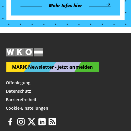
Mehr Infos hier
MARI€ Newsletter - jetzt anmelden
Offenlegung
Datenschutz
Barrierefreiheit
Cookie-Einstellungen
Diese