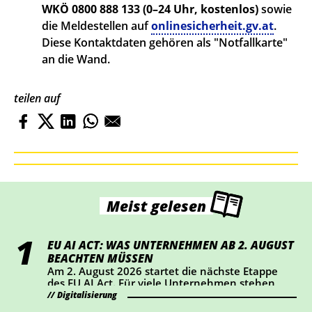
WKÖ 0800 888 133 (0–24 Uhr, kostenlos)
sowie
die Meldestellen auf
onlinesicherheit.gv.at
.
Diese Kontaktdaten gehören als "Notfallkarte"
an die Wand.
teilen auf
Meist gelesen
EU AI ACT: WAS UNTERNEHMEN AB 2. AUGUST
BEACHTEN MÜSSEN
Am 2. August 2026 startet die nächste Etappe
des EU AI Act. Für viele Unternehmen stehen
dabei vor allem Transparenz und Kennzeichnung
Digitalisierung
im Mittelpunkt. Wer KI-Chatbots einsetzt oder