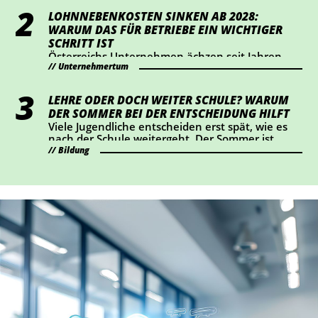
bestimmte KI-generierte Inhalte veröffentlicht,
LOHNNEBENKOSTEN SINKEN AB 2028:
sollte jetzt prüfen, ob Handlungsbedarf besteht.
WARUM DAS FÜR BETRIEBE EIN WICHTIGER
SCHRITT IST
Österreichs Unternehmen ächzen seit Jahren
Unternehmertum
unter hohen Lohnnebenkosten. Die
Wirtschaftskammer hat eine Senkung um einen
Prozentpunkt ab 2028 durchgesetzt – das
LEHRE ODER DOCH WEITER SCHULE? WARUM
bedeutet eine Entlastung von rund 2 Mrd. Euro
DER SOMMER BEI DER ENTSCHEIDUNG HILFT
für Österreichs Betriebe. Wir haben
Viele Jugendliche entscheiden erst spät, wie es
nachgerechnet, wie sich das konkret auswirkt.
nach der Schule weitergeht. Der Sommer ist
ideal, um Lehrberufe auszuprobieren und Fragen
Bildung
zu klären.