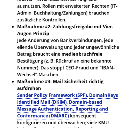
ausnutzen. Rollen mit erweiterten Rechten (IT-
Admin, Buchhaltung/Zahlungen) brauchen
zusätzliche Kontrollen.
Maßnahme #2:
Zahlungsfreigabe mit Vier-
Augen-Prinzip
Jede Änderung von Bankverbindungen, jede
eilende Überweisung und jeder ungewöhnliche
Betrag braucht eine
medienbruchfreie
Bestätigung (z. B. Rückruf an eine bekannte
Nummer). Das stoppt CEO-Fraud und "IBAN-
Wechsel"-Maschen.
Maßnahme #3:
Mail-Sicherheit richtig
aufdrehen
Sender Policy Framework
(
SPF
)
,
DomainKeys
Identified Mail (DKIM)
,
Domain-based
Message Authentication, Reporting and
Conformance (DMARC)
konsequent
konfigurieren und überwachen; viele KMU