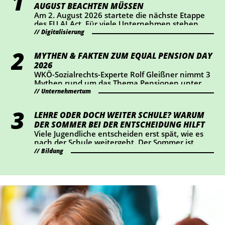
AUGUST BEACHTEN MÜSSEN
Am 2. August 2026 startete die nächste Etappe
des EU AI Act. Für viele Unternehmen stehen
dabei vor allem Transparenz und Kennzeichnung
Digitalisierung
im Mittelpunkt. Wer KI-Chatbots einsetzt oder
bestimmte KI-generierte Inhalte veröffentlicht,
MYTHEN & FAKTEN ZUM EQUAL PENSION DAY
sollte jetzt prüfen, ob Handlungsbedarf besteht.
2026
WKÖ-Sozialrechts-Experte Rolf Gleißner nimmt 3
Mythen rund um das Thema Pensionen unter
die Lupe und liefert Fakten.
Unternehmertum
LEHRE ODER DOCH WEITER SCHULE? WARUM
DER SOMMER BEI DER ENTSCHEIDUNG HILFT
Viele Jugendliche entscheiden erst spät, wie es
nach der Schule weitergeht. Der Sommer ist
ideal, um Lehrberufe auszuprobieren und Fragen
Bildung
zu klären.