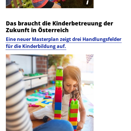
i
NEW AFRICA | STOCK.ADOBE.COM
Das braucht die Kinderbetreuung der
Zukunft in Österreich
Eine neuer Masterplan zeigt drei Handlungsfelder
für die Kinderbildung auf.