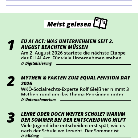
Meist gelesen
EU AI ACT: WAS UNTERNEHMEN SEIT 2.
AUGUST BEACHTEN MÜSSEN
Am 2. August 2026 startete die nächste Etappe
des EU AI Act. Für viele Unternehmen stehen
dabei vor allem Transparenz und Kennzeichnung
Digitalisierung
im Mittelpunkt. Wer KI-Chatbots einsetzt oder
bestimmte KI-generierte Inhalte veröffentlicht,
MYTHEN & FAKTEN ZUM EQUAL PENSION DAY
sollte jetzt prüfen, ob Handlungsbedarf besteht.
2026
WKÖ-Sozialrechts-Experte Rolf Gleißner nimmt 3
Mythen rund um das Thema Pensionen unter
die Lupe und liefert Fakten.
Unternehmertum
LEHRE ODER DOCH WEITER SCHULE? WARUM
DER SOMMER BEI DER ENTSCHEIDUNG HILFT
Viele Jugendliche entscheiden erst spät, wie es
nach der Schule weitergeht. Der Sommer ist
ideal, um Lehrberufe auszuprobieren und Fragen
Bildung