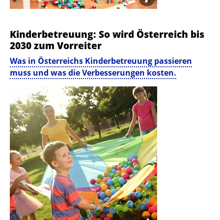
KRAKENIMAGES.COM | STOCK.ADOBE.COM
Kinderbetreuung: So wird Österreich bis
2030 zum Vorreiter
Was in Österreichs Kinderbetreuung passieren
muss und was die Verbesserungen kosten.