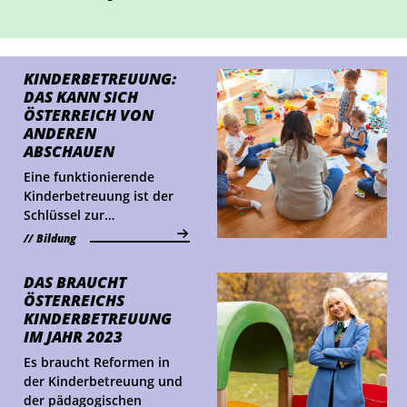
zu klären.
KINDER­BETREUUNG:
DAS KANN SICH
ÖSTERREICH VON
ANDEREN
ABSCHAUEN
Eine funktionierende
Kinderbetreuung ist der
Schlüssel zur
Vereinbarkeit von Beruf
Bildung
und Familie. Das kann
Österreich hier von
DAS BRAUCHT
anderen Ländern lernen.
ÖSTERREICHS
Ein Vergleich.
KINDER­BETREUUNG
IM JAHR 2023
Es braucht Reformen in
der Kinderbetreuung und
der pädagogischen