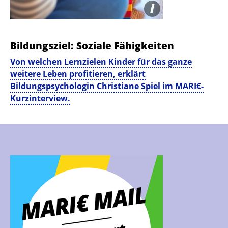
i
KRAKENIMAGES.COM | STOCK.ADOBE.COM
Bildungsziel: Soziale Fähigkeiten
Von welchen Lernzielen Kinder für das ganze
weitere Leben profitieren, erklärt
Bildungspsychologin Christiane Spiel im MARI€-
Kurzinterview.