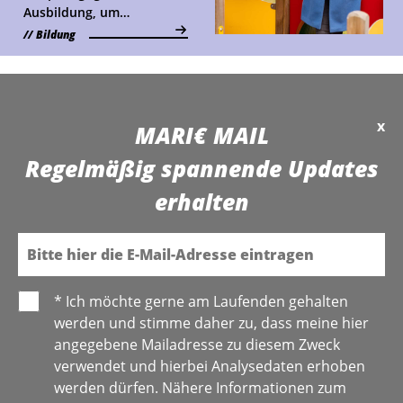
Ausbildung, um
Fachkräfte zu sichern und
Bildung
Eltern zu entlasten.
Welche Maßnahmen
helfen, erklärt die
Bildungsexpertin Veronika
x
Michitsch im MARI€-
MARI€ MAIL
Interview.
Regelmäßig spannende Updates
erhalten
E-Mail
* Ich möchte gerne am Laufenden gehalten
werden und stimme daher zu, dass meine hier
angegebene Mailadresse zu diesem Zweck
verwendet und hierbei Analysedaten erhoben
werden dürfen. Nähere Informationen zum