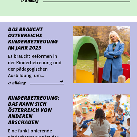
ideal, um Lehrberufe auszuprobieren und Fragen
Bildung
zu klären.
DAS BRAUCHT
ÖSTERREICHS
KINDER­BETREUUNG
IM JAHR 2023
Es braucht Reformen in
der Kinderbetreuung und
der pädagogischen
Ausbildung, um
Fachkräfte zu sichern und
Bildung
Eltern zu entlasten.
Welche Maßnahmen
KINDER­BETREUUNG:
helfen, erklärt die
DAS KANN SICH
Bildungsexpertin Veronika
ÖSTERREICH VON
Michitsch im MARI€-
ANDEREN
Interview.
ABSCHAUEN
Eine funktionierende