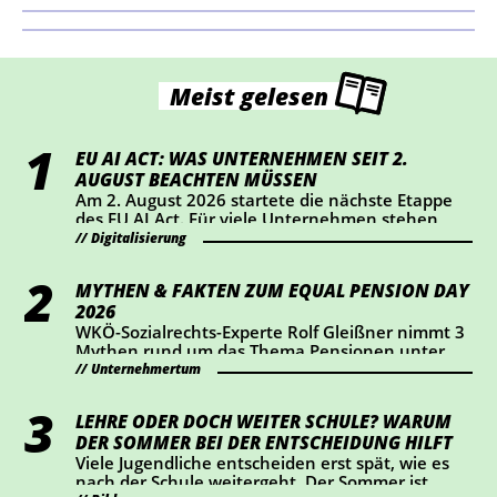
Meist gelesen
EU AI ACT: WAS UNTERNEHMEN SEIT 2.
AUGUST BEACHTEN MÜSSEN
Am 2. August 2026 startete die nächste Etappe
des EU AI Act. Für viele Unternehmen stehen
dabei vor allem Transparenz und Kennzeichnung
Digitalisierung
im Mittelpunkt. Wer KI-Chatbots einsetzt oder
bestimmte KI-generierte Inhalte veröffentlicht,
MYTHEN & FAKTEN ZUM EQUAL PENSION DAY
sollte jetzt prüfen, ob Handlungsbedarf besteht.
2026
WKÖ-Sozialrechts-Experte Rolf Gleißner nimmt 3
Mythen rund um das Thema Pensionen unter
die Lupe und liefert Fakten.
Unternehmertum
LEHRE ODER DOCH WEITER SCHULE? WARUM
DER SOMMER BEI DER ENTSCHEIDUNG HILFT
Viele Jugendliche entscheiden erst spät, wie es
nach der Schule weitergeht. Der Sommer ist