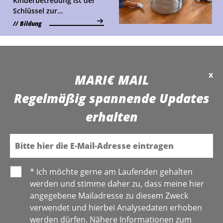
Kinderbetreuung ist der
Schlüssel zur
Vereinbarkeit von Beruf
Bildung
und Familie. Das kann
Österreich hier von
anderen Ländern lernen.
Ein Vergleich.
x
MARI€ MAIL
Regelmäßig spannende Updates
erhalten
E-Mail
* Ich möchte gerne am Laufenden gehalten
werden und stimme daher zu, dass meine hier
angegebene Mailadresse zu diesem Zweck
verwendet und hierbei Analysedaten erhoben
werden dürfen. Nähere Informationen zum