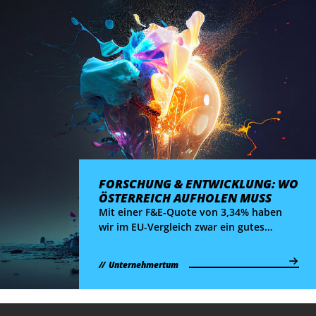
auswirkt.
FORSCHUNG & ENTWICKLUNG: WO
ÖSTERREICH AUFHOLEN MUSS
Mit einer F&E-Quote von 3,34% haben
wir im EU-Vergleich zwar ein gutes
Standing, ein genauer Blick zeigt aber:
für eine internationale Spitzenposition
Unternehmertum
braucht es 6 Maßnahmen.