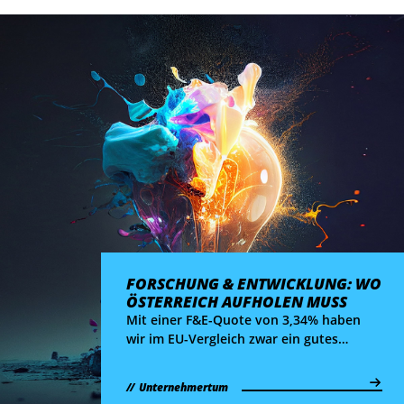
Entlastung von rund 2 Mrd. Euro für
Österreichs Betriebe. Wir haben
nachgerechnet, wie sich das konkret
auswirkt.
FORSCHUNG & ENTWICKLUNG: WO
ÖSTERREICH AUFHOLEN MUSS
Mit einer F&E-Quote von 3,34% haben
wir im EU-Vergleich zwar ein gutes
Standing, ein genauer Blick zeigt aber:
für eine internationale Spitzenposition
Unternehmertum
braucht es 6 Maßnahmen.