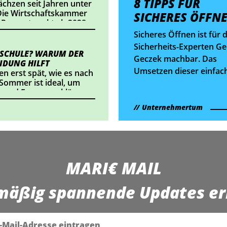
8 TIPPS FÜR
Hygienemaßnahmen
chzen seit Jahren unter
ie Wirtschaftskammer
eingehalten werden.
SICHERES ÖFFN
 Prozentpunkt ab 2028
t eine Entlastung von
Sicheres Öffnen ist für 
eichs Betriebe. Wir
Sicherheits-Experten G
sich das konkret
 SCHULE? WARUM DER
Geczek machbar. Das
IDUNG HILFT
Umsetzen dieser einfac
en erst spät, wie es nach
 Sommer ist ideal, um
Empfehlungen hilft
 und Fragen zu klären.
Unternehmerinnen und
Unternehmern dabei.
Unternehmertum
MARI€ MAIL
mäßig spannende Updates er