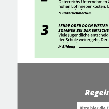
Österreichs Unternehmen ä
hohen Lohnnebenkosten. D
hat eine Senkung um einen
Unternehmertum
durchgesetzt – das bedeute
rund 2 Mrd. Euro für Österr
haben nachgerechnet, wie 
LEHRE ODER DOCH WEITER
auswirkt.
SOMMER BEI DER ENTSCHE
Viele Jugendliche entscheid
der Schule weitergeht. Der
Lehrberufe auszuprobieren
Bildung
Regel
E-Mail