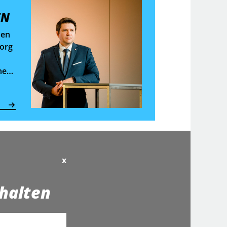
EN
den
eorg
hen
x
halten