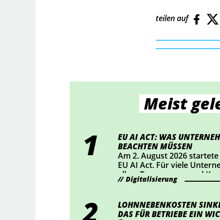
teilen auf
Meist gel
EU AI ACT: WAS UNTERNEH
BEACHTEN MÜSSEN
Am 2. August 2026 startete
EU AI Act. Für viele Unter
allem Transparenz und Ke
Digitalisierung
Mittelpunkt. Wer KI-Chatbo
bestimmte KI-generierte Inh
sollte jetzt prüfen, ob Han
LOHNNEBENKOSTEN SINKE
DAS FÜR BETRIEBE EIN WIC