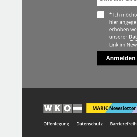
* Ich möcht
hier angege
erhoben wer
unserer
Dat
Link im New
MARI€ Newsletter 
Offenlegung
Datenschutz
Barrierefreih
Diese