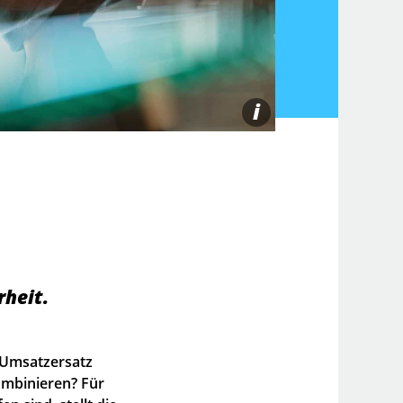
i
rheit.
 Umsatzersatz
ombinieren? Für