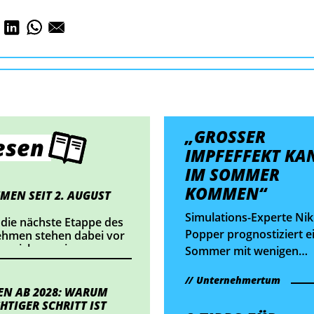
„GROSSER I
esen
MPFEFFEKT KANN
M SOMMER K
OMMEN“
MEN SEIT 2. AUGUST
Simulations-Experte Nik
 die nächste Etappe des
Popper prognostiziert e
nehmen stehen dabei vor
nnzeichnung im
Sommer mit wenigen
ts einsetzt oder
Einschränkungen – wen
alte veröffentlicht,
Unternehmertum
weiter geimpft und gete
dlungsbedarf besteht.
N AB 2028: WARUM
wird sowie die
HTIGER SCHRITT IST