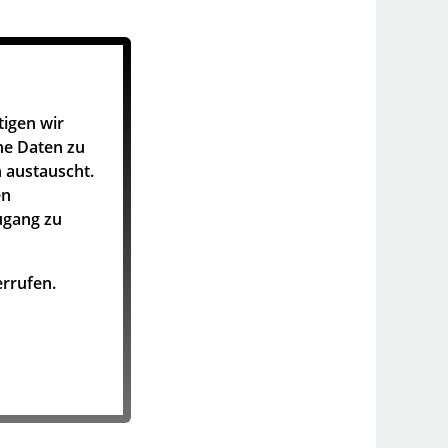
tigen wir
he Daten zu
 austauscht.
en
ugang zu
rrufen.