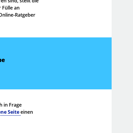
 sind, stellt die
 Fülle an
 Online-Ratgeber
be
h in Frage
ene Seite
einen