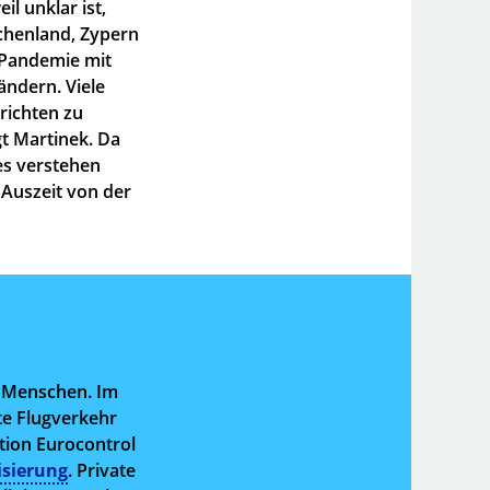
l unklar ist,
echenland, Zypern
r Pandemie mit
ändern. Viele
richten zu
gt Martinek. Da
les verstehen
 Auszeit von der
e Menschen. Im
te Flugverkehr
ation Eurocontrol
sierung
. Private