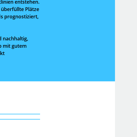
linien entstehen.
überfüllte Plätze
ds prognostiziert,
 nachhaltig,
b mit gutem
rkt