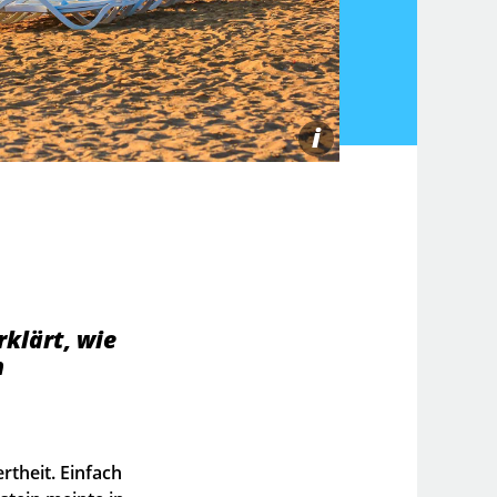
i
klärt, wie
h
theit. Einfach