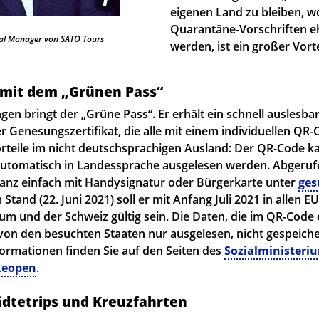
eigenen Land zu bleiben, wo
Quarantäne-Vorschriften e
al Manager von SATO Tours
werden, ist ein großer Vorte
 mit dem „Grünen Pass“
gen bringt der „Grüne Pass“. Er erhält ein schnell auslesbar
er Genesungszertifikat, die alle mit einem individuellen QR
Vorteile im nicht deutschsprachigen Ausland: Der QR-Code k
utomatisch in Landessprache ausgelesen werden. Abgeru
anz einfach mit Handysignatur oder Bürgerkarte unter
ges
Stand (22. Juni 2021) soll er mit Anfang Juli 2021 in allen E
m und der Schweiz gültig sein. Die Daten, die im QR-Code 
von den besuchten Staaten nur ausgelesen, nicht gespeich
formationen finden Sie auf den Seiten des
Sozialministeri
Reopen
.
tädtetrips und Kreuzfahrten