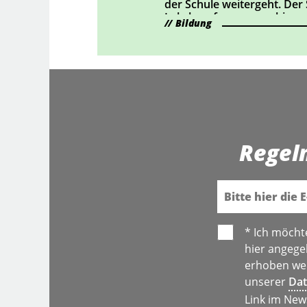
der Schule weitergeht. Der
Lehrberufe auszuprobieren
Bildung
Regel
E-Mail
* Ich möcht
hier angege
erhoben wer
unserer
Dat
Link im New