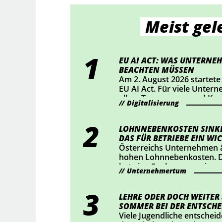
Meist gel
EU AI ACT: WAS UNTERNEH
BEACHTEN MÜSSEN
Am 2. August 2026 startete
EU AI Act. Für viele Unter
allem Transparenz und Ke
Digitalisierung
Mittelpunkt. Wer KI-Chatbo
bestimmte KI-generierte Inh
sollte jetzt prüfen, ob Han
LOHNNEBENKOSTEN SINKE
DAS FÜR BETRIEBE EIN WIC
Österreichs Unternehmen ä
hohen Lohnnebenkosten. D
hat eine Senkung um einen
Unternehmertum
durchgesetzt – das bedeute
rund 2 Mrd. Euro für Österr
haben nachgerechnet, wie 
LEHRE ODER DOCH WEITER
auswirkt.
SOMMER BEI DER ENTSCHE
Viele Jugendliche entscheid