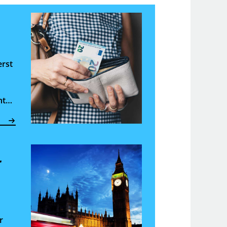
erst
ht
 für
T
r