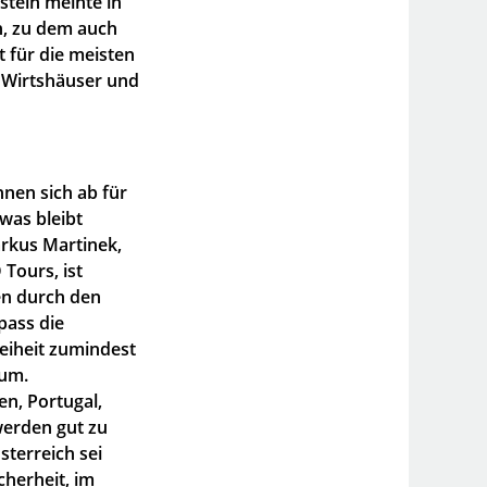
stein meinte in
en, zu dem auch
ht für die meisten
 Wirtshäuser und
nen sich ab für
was bleibt
rkus Martinek,
Tours, ist
ten durch den
pass die
eiheit zumindest
aum.
en, Portugal,
werden gut zu
sterreich sei
icherheit, im