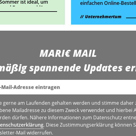
 Sommer ist ideal, um
einfachen Online-Bestel
 und Fragen zu klären.
muss man künftig
Unternehmertum
aufpassen.
MARI€ MAIL
mäßig spannende Updates er
e gerne am Laufenden gehalten werden und stimme daher 
bene Mailadresse zu diesem Zweck verwendet und hierbei 
den dürfen. Nähere Informationen zum Datenschutz entne
enschutzerklärung
. Diese Zustimmungserklärung können Si
sletter-Mail widerrufen.