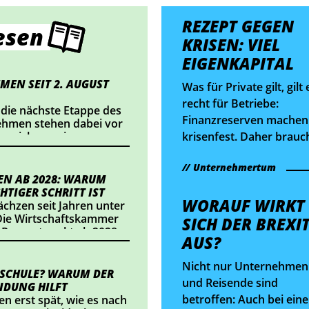
REZEPT GEGEN
esen
KRISEN: VIEL
EIGENKAPITAL
MEN SEIT 2. AUGUST
Was für Private gilt, gilt 
recht für Betriebe:
 die nächste Etappe des
Finanzreserven machen
nehmen stehen dabei vor
krisenfest. Daher brauc
nnzeichnung im
ts einsetzt oder
es ein Fitnessprogramm
alte veröffentlicht,
Unternehmertum
Österreichs
dlungsbedarf besteht.
N AB 2028: WARUM
Eigenkapitalquote.
HTIGER SCHRITT IST
WORAUF WIRKT
chzen seit Jahren unter
ie Wirtschaftskammer
SICH DER BREXI
 Prozentpunkt ab 2028
AUS?
t eine Entlastung von
eichs Betriebe. Wir
Nicht nur Unternehmen
sich das konkret
 SCHULE? WARUM DER
und Reisende sind
IDUNG HILFT
betroffen: Auch bei eine
en erst spät, wie es nach