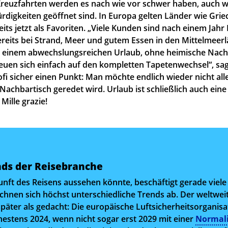
Kreuzfahrten werden es nach wie vor schwer haben, auch wei
digkeiten geöffnet sind. In Europa gelten Länder wie Gri
its jetzt als Favoriten. „Viele Kunden sind nach einem Jah
eits bei Strand, Meer und gutem Essen in den Mittelmeerl
 einem abwechslungsreichen Urlaub, ohne heimische Nach
reuen sich einfach auf den kompletten Tapetenwechsel“, sa
rofi sicher einen Punkt: Man möchte endlich wieder nicht al
achbartisch geredet wird. Urlaub ist schließlich auch eine
Mille grazie!
ds der Reisebranche
unft des Reisens aussehen könnte, beschäftigt gerade viel
hnen sich höchst unterschiedliche Trends ab. Der weltwei
 später als gedacht: Die europäische Luftsicherheitsorganis
hestens 2024, wenn nicht sogar erst 2029 mit einer
Normali