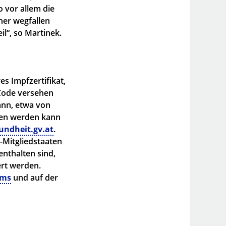
 vor allem die
her wegfallen
il“, so Martinek.
es Impfzertifikat,
-Code versehen
ann, etwa von
fen werden kann
undheit.gv.at
.
U-Mitgliedstaaten
enthalten sind,
ert werden.
ums
und auf der