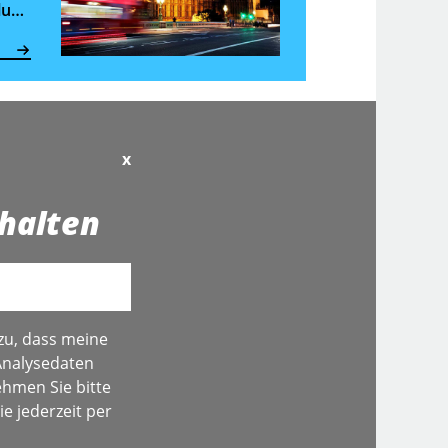
lung
x
halten
zu, dass meine
Analysedaten
hmen Sie bitte
e jederzeit per