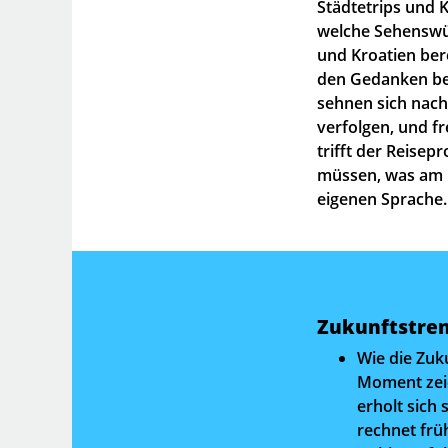
Städtetrips und 
welche Sehenswür
und Kroatien bere
den Gedanken ber
sehnen sich nach
verfolgen, und f
trifft der Reisep
müssen, was am N
eigenen Sprache. 
Zukunftstren
Wie die Zuk
Moment zeic
erholt sich
rechnet frü