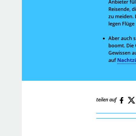
Anbieter fü
Reisende, d
zu meiden.
legen Flüge 
Aber auch s
boomt. Die 
Gewissen auc
auf
Nachtz
teilen auf