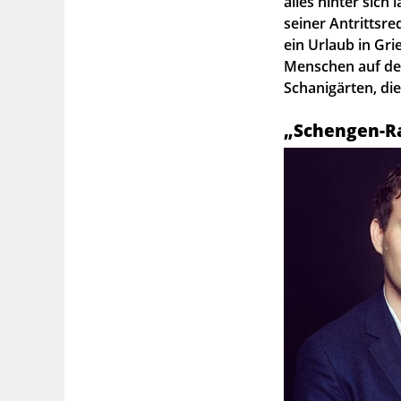
alles hinter sic
seiner Antrittsre
ein Urlaub in Grie
Menschen auf der
Schanigärten, die
„Schengen-Ra