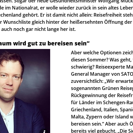
h lassen. Sogar der neue Gesundheitsminister Wolfgang Mück
de im Nationalrat, er wolle wieder zurück in sein altes Leb
chenland gehört. Er ist damit nicht allein: Reisefreiheit ste
 Wunschliste gleich hinter der heißersehnten Öffnung der
 auch noch gar nicht lange her ist.
um wird gut zu bereisen sein“
Aber welche Optionen zeich
diesen Sommer? Was geht, 
schwierig? Reiseexperte Ma
General Manager von SATO 
zuversichtlich: „Wir erwar
sogenannten Grünen Reise
Rückgewinnung der Reisefr
für Länder im Schengen-R
Griechenland, Italien, Spani
Malta, Zypern oder Island 
bereisen sein.“ Aber auch Ö
bereits viel gebucht. „Die S
i