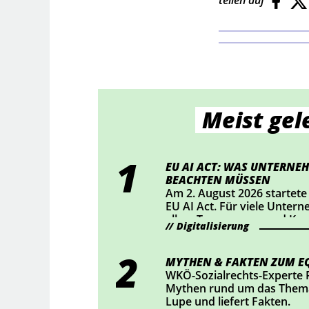
Meist gel
EU AI ACT: WAS UNTERNEH
BEACHTEN MÜSSEN
Am 2. August 2026 startete
EU AI Act. Für viele Unter
allem Transparenz und Ke
Digitalisierung
Mittelpunkt. Wer KI-Chatbo
bestimmte KI-generierte Inh
sollte jetzt prüfen, ob Han
MYTHEN & FAKTEN ZUM EQ
WKÖ-Sozialrechts-Experte 
Mythen rund um das Thema
Lupe und liefert Fakten.