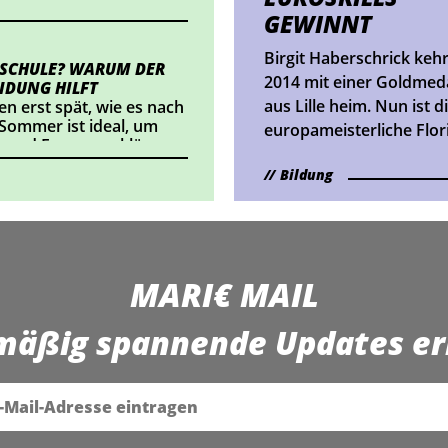
mehr als 400
GEWINNT
Professionisten aus 22
Birgit Haberschrick keh
Ländern um Edelmetall.
 SCHULE? WARUM DER
2014 mit einer Goldmeda
IDUNG HILFT
aus Lille heim. Nun ist d
en erst spät, wie es nach
 Sommer ist ideal, um
europameisterliche Flori
 und Fragen zu klären.
Botschafterin der Euro-
Bildung
Berufsmeisterschaft, di
2021 in der Steiermark
ausgetragen wird.
MARI€ MAIL
mäßig spannende Updates er