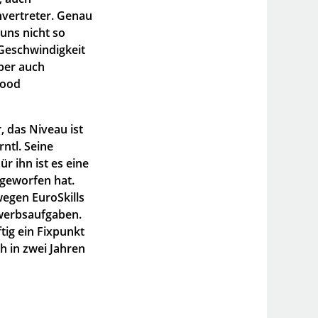
nvertreter. Genau
 uns nicht so
Geschwindigkeit
aber auch
food
 das Niveau ist
ntl. Seine
ür ihn ist es eine
mgeworfen hat.
wegen EuroSkills
ewerbsaufgaben.
tig ein Fixpunkt
h in zwei Jahren