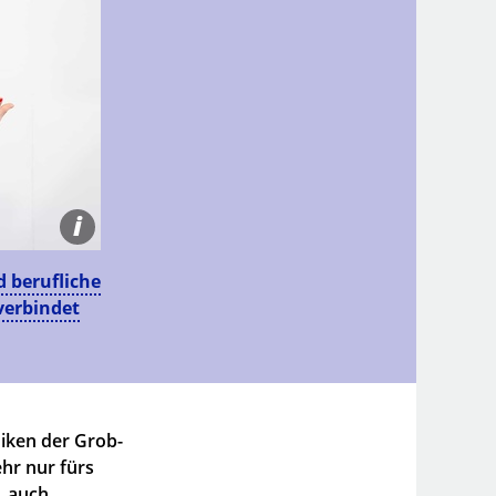
i
 berufliche
verbindet
niken der Grob-
ehr nur fürs
, auch