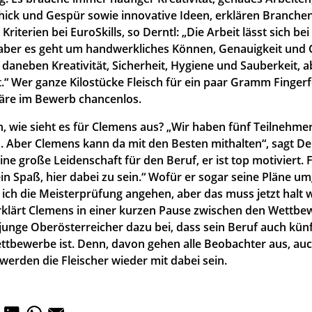
ick und Gespür sowie innovative Ideen, erklären Branche
Kriterien bei EuroSkills, so Derntl: „Die Arbeit lässt sich bei
aber es geht um handwerkliches Können, Genauigkeit und 
 daneben Kreativität, Sicherheit, Hygiene und Sauberkeit, 
t.“ Wer ganze Kilostücke Fleisch für ein paar Gramm Finger
äre im Bewerb chancenlos.
 wie sieht es für Clemens aus? „Wir haben fünf Teilnehmer,
. Aber Clemens kann da mit den Besten mithalten“, sagt Der
ine große Leidenschaft für den Beruf, er ist top motiviert. F
in Spaß, hier dabei zu sein.“ Wofür er sogar seine Pläne u
e ich die Meisterprüfung angehen, aber das muss jetzt halt 
rklärt Clemens in einer kurzen Pause zwischen den Wettb
junge Oberösterreicher dazu bei, dass sein Beruf auch künf
ettbewerbe ist. Denn, davon gehen alle Beobachter aus, auc
 werden die Fleischer wieder mit dabei sein.