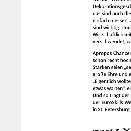
Dekorationsgesch
das sind auch die 
einfach messen, 
sind wichtig. Und
Wirtschaftlichkei
verschwendet, w
Apropos Chancen,
schon recht hoch
Stärken seien „se
große Ehre und e
„Eigentlich wollt
etwas warten“, e
Und so tragt der 
der EuroSkills-W
in St. Petersburg
teilen auf