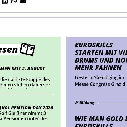
EUROSKILLS
esen
STARTEN MIT VI
DRUMS UND NO
MEHR FAHNEN
MEN SEIT 2. AUGUST
Gestern Abend ging im
 die nächste Etappe des
Messe Congress Graz di
nehmen stehen dabei vor
nnzeichnung im
"EuroSkills Opening
ts einsetzt oder
Ceremony" über die Bü
alte veröffentlicht,
Bildung
In den kommenden Tag
dlungsbedarf besteht.
UAL PENSION DAY 2026
bauen, föhnen und
Rolf Gleißner nimmt 3
WIE MAN GOLD 
programmieren beim
 Pensionen unter die
europäischen Kräfteme
EUROSKILLS