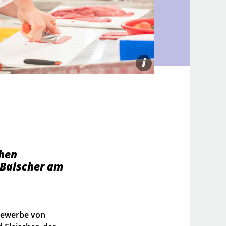
i
chen
s Baischer am
 Bewerbe von