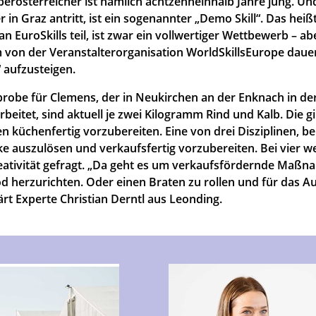
berösterreicher ist nämlich achtzehneinhalb Jahre jung. Und
 in Graz antritt, ist ein sogenannter „Demo Skill“. Das heiß
n EuroSkills teil, ist zwar ein vollwertiger Wettbewerb – a
von der Veranstalterorganisation WorldSkillsEurope dauer
l“ aufzusteigen.
obe für Clemens, der in Neukirchen an der Enknach in de
rbeitet,
sind aktuell je zwei Kilogramm Rind und Kalb. Die gi
en küchenfertig vorzubereiten. Eine von drei Disziplinen, b
ke auszulösen und verkaufsfertig vorzubereiten. Bei vier w
Kreativität gefragt. „Da geht es um verkaufsfördernde Maßn
d herzurichten. Oder einen Braten zu rollen und für das A
ärt Experte Christian Derntl aus Leonding.