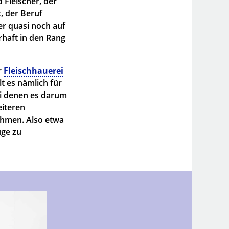
 Fleischer, der
t, der Beruf
ber quasi noch auf
haft in den Rang
r
Fleischhauerei
lt es nämlich für
ei denen es darum
eiteren
ahmen. Also etwa
uge zu