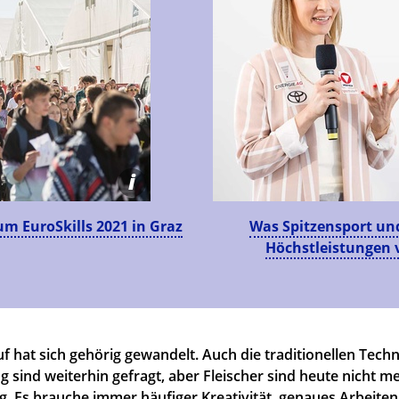
i
um EuroSkills 2021 in Graz
Was Spitzensport und
Höchstleistungen 
f hat sich gehörig gewandelt. Auch die traditionellen Tech
 sind weiterhin gefragt, aber Fleischer sind heute nicht m
g. Es brauche immer häufiger Kreativität, genaues Arbeiten