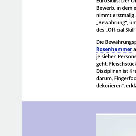
EuroSkills: Der O
Bewerb, in dem er
nimmt erstmalig a
„Bewährung“, um 
des „Official Skil
Die Bewährungspr
Rosenhammer
a
je sieben Person
geht, Fleischstüc
Disziplinen ist 
darum, Fingerfoo
dekorieren“, erkl