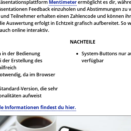
Präsentationsplattform
Mentimeter
ermöglicht es dir, währ
äsentationen Feedback einzuholen und Abstimmungen zu ve
 und Teilnehmer erhalten einen Zahlencode und können ih
ie Auswertung erfolgt in Echtzeit grafisch aufbereitet. So
uch online interaktiv.
NACHTEILE
h in der Bedienung
System-Buttons nur au
i der Erstellung des
verfügbar
ilfreich
otwendig, da im Browser
Standard-Version, die sehr
onalitäten aufweist
lle Informationen findest du hier.