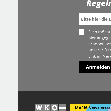
Regel
E-Mail
* Ich möcht
hier angege
erhoben wer
unserer
Dat
Link im New
MARI€ Newsletter 