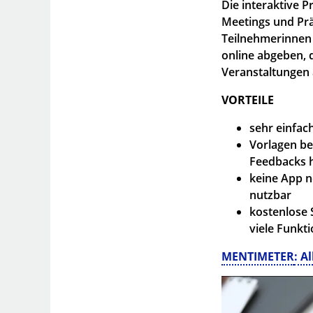
Die interaktive 
Meetings und Pr
Teilnehmerinnen
online abgeben, d
Veranstaltungen a
VORTEILE
sehr einfac
Vorlagen be
Feedbacks h
keine App n
nutzbar
kostenlose 
viele Funkti
MENTIMETER
: A