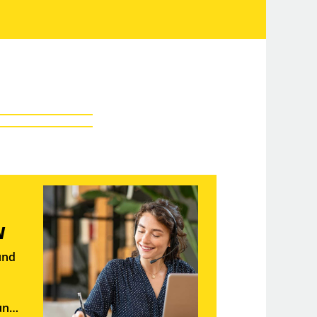
N
und
und