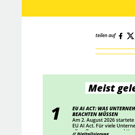
teilen auf
Meist gel
EU AI ACT: WAS UNTERNEH
BEACHTEN MÜSSEN
Am 2. August 2026 startete
EU AI Act. Für viele Unter
allem Transparenz und Ke
Digitalisierung