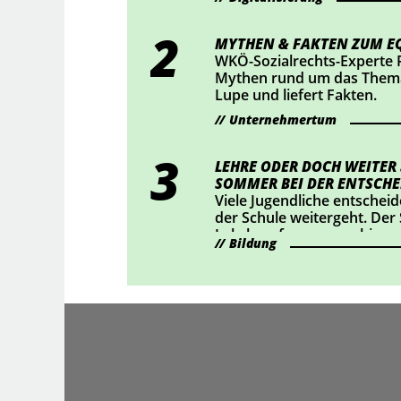
Mittelpunkt. Wer KI-Chatbo
bestimmte KI-generierte Inh
sollte jetzt prüfen, ob Han
MYTHEN & FAKTEN ZUM EQ
WKÖ-Sozialrechts-Experte 
Mythen rund um das Thema
Lupe und liefert Fakten.
Unternehmertum
LEHRE ODER DOCH WEITER
SOMMER BEI DER ENTSCHE
Viele Jugendliche entscheid
der Schule weitergeht. Der
Lehrberufe auszuprobieren
Bildung