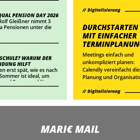
ts einsetzt oder
webbasiert
alte veröffentlicht,
Digitalisierung
zusammenarbeiten.
dlungsbedarf besteht.
UAL PENSION DAY 2026
Rolf Gleißner nimmt 3
DURCHSTARTEN
 Pensionen unter die
MIT EINFACHER
TERMINPLANUN
Meetings einfach und
 SCHULE? WARUM DER
unkompliziert planen:
IDUNG HILFT
Calendly vereinfacht die
en erst spät, wie es nach
 Sommer ist ideal, um
Planung und Organisati
 und Fragen zu klären.
deiner Termine.
Digitalisierung
MARI€ MAIL