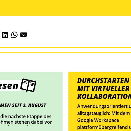
DURCHSTARTEN
esen
MIT VIRTUELLER
KOLLABORATIO
MEN SEIT 2. AUGUST
Anwendungsorientiert 
alltagstauglich: Mit dem
 die nächste Etappe des
Google Workspace
nehmen stehen dabei vor
plattformübergreifend 
nnzeichnung im