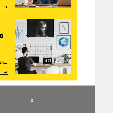
G
on
x