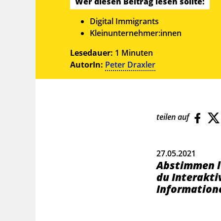
Wer diesen Beitrag lesen sollte:
Digital Immigrants
Kleinunternehmer:innen
Lesedauer:
1 Minuten
AutorIn:
Peter Draxler
teilen auf
27.05.2021
Abstimmen l
du Interakti
Information