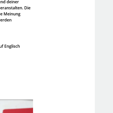
end deiner
ranstalten. Die
re Meinung
 werden
f Englisch