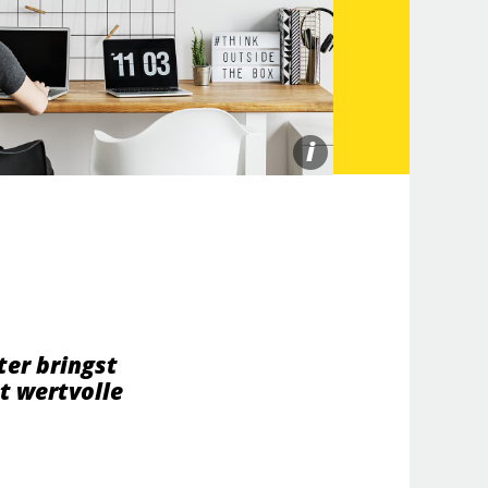
i
er bringst
t wertvolle