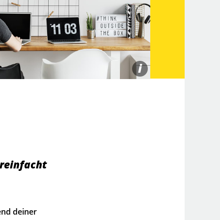
i
reinfacht
end deiner