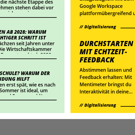
 die nächste Etappe des
Google Workspace
nehmen stehen dabei vor
plattformübergreifend 
nnzeichnung im
ts einsetzt oder
webbasiert
alte veröffentlicht,
Digitalisierung
zusammenarbeiten.
dlungsbedarf besteht.
N AB 2028: WARUM
HTIGER SCHRITT IST
DURCHSTARTEN
chzen seit Jahren unter
ie Wirtschaftskammer
MIT ECHTZEIT-
 Prozentpunkt ab 2028
FEEDBACK
t eine Entlastung von
eichs Betriebe. Wir
Abstimmen lassen und
sich das konkret
 SCHULE? WARUM DER
Feedback erhalten: Mit
IDUNG HILFT
Mentimeter bringst du
en erst spät, wie es nach
 Sommer ist ideal, um
Interaktivität in deine
 und Fragen zu klären.
Online-Meetings und
Digitalisierung
sammelst wertvolle
Informationen.