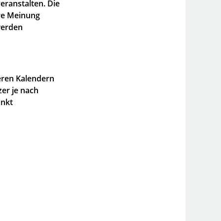
ranstalten. Die
re Meinung
 werden
eren Kalendern
er je nach
änkt