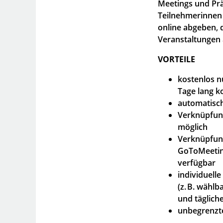
Meetings und Pr
Teilnehmerinnen
online abgeben, d
Veranstaltungen a
VORTEILE
kostenlos n
Tage lang k
automatisc
Verknüpfun
möglich
Verknüpfung
GoToMeetin
verfügbar
individuell
(z. B. wähl
und täglich
unbegrenzt