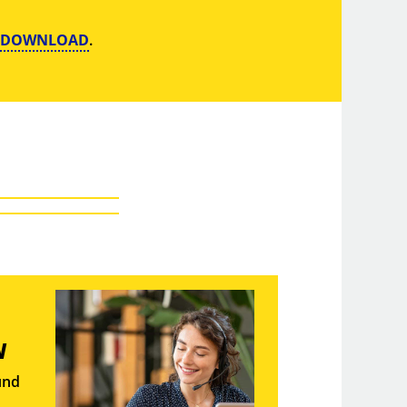
DOWNLOAD
.
N
und