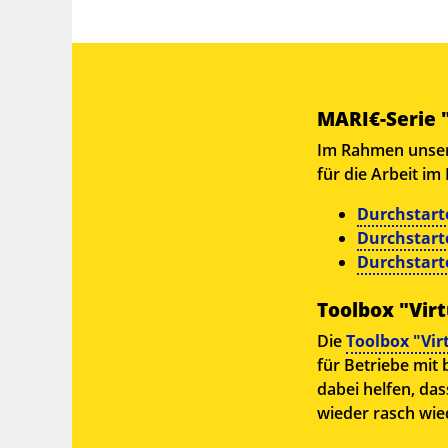
MARI€-Serie 
Im Rahmen unserer
für die Arbeit im
Durchstarte
Durchstart
Durchstar
Toolbox "Virt
Die
Toolbox "Vir
für Betriebe mit 
dabei helfen, da
wieder rasch wi