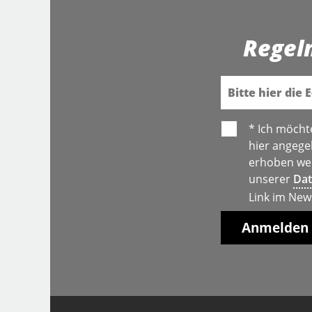
Regel
E-Mail
* Ich möcht
hier angege
erhoben wer
unserer
Dat
Link im New