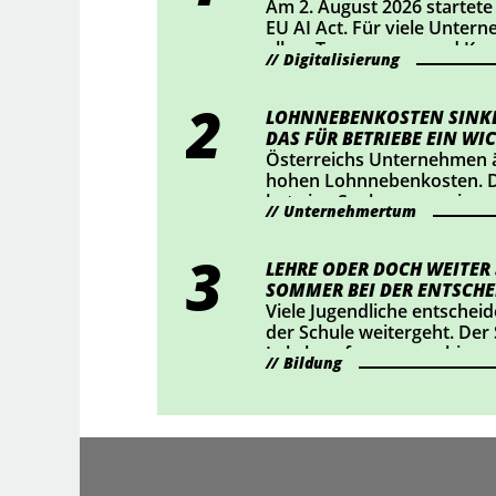
Am 2. August 2026 startete
EU AI Act. Für viele Unter
allem Transparenz und Ke
Digitalisierung
Mittelpunkt. Wer KI-Chatbo
bestimmte KI-generierte Inh
sollte jetzt prüfen, ob Han
LOHNNEBENKOSTEN SINKE
DAS FÜR BETRIEBE EIN WIC
Österreichs Unternehmen ä
hohen Lohnnebenkosten. D
hat eine Senkung um einen
Unternehmertum
durchgesetzt – das bedeute
rund 2 Mrd. Euro für Österr
haben nachgerechnet, wie 
LEHRE ODER DOCH WEITER
auswirkt.
SOMMER BEI DER ENTSCHE
Viele Jugendliche entscheid
der Schule weitergeht. Der
Lehrberufe auszuprobieren
Bildung