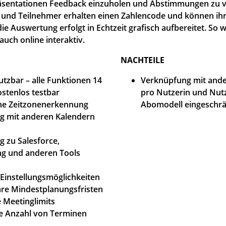
äsentationen Feedback einzuholen und Abstimmungen zu ve
 und Teilnehmer erhalten einen Zahlencode und können ih
ie Auswertung erfolgt in Echtzeit grafisch aufbereitet. So
uch online interaktiv.
NACHTEILE
utzbar – alle Funktionen 14
Verknüpfung mit and
ostenlos testbar
pro Nutzerin und Nutz
he Zeitzonenerkennung
Abomodell eingeschr
g mit anderen Kalendern
 zu Salesforce,
g und anderen Tools
e Einstellungsmöglichkeiten
bare Mindestplanungsfristen
e Meetinglimits
e Anzahl von Terminen