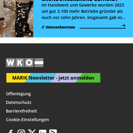
Im Handwerk und Gewerbe wurden 2023
um gut 3.100 mehr Betriebe gründet als
noch vor zehn Jahren. Insgesamt gab es
36.380 Gründungen – ein Rekord.
Unternehmertum
MARI€ Newsletter - jetzt anmelden
Offenlegung
Datenschutz
Barrierefreiheit
Cookie-Einstellungen