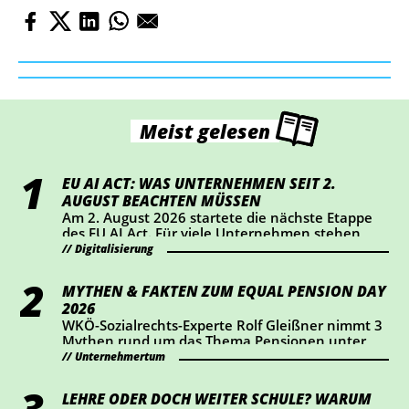
Meist gelesen
EU AI ACT: WAS UNTERNEHMEN SEIT 2.
AUGUST BEACHTEN MÜSSEN
Am 2. August 2026 startete die nächste Etappe
des EU AI Act. Für viele Unternehmen stehen
dabei vor allem Transparenz und Kennzeichnung
Digitalisierung
im Mittelpunkt. Wer KI-Chatbots einsetzt oder
bestimmte KI-generierte Inhalte veröffentlicht,
MYTHEN & FAKTEN ZUM EQUAL PENSION DAY
sollte jetzt prüfen, ob Handlungsbedarf besteht.
2026
WKÖ-Sozialrechts-Experte Rolf Gleißner nimmt 3
Mythen rund um das Thema Pensionen unter
die Lupe und liefert Fakten.
Unternehmertum
LEHRE ODER DOCH WEITER SCHULE? WARUM