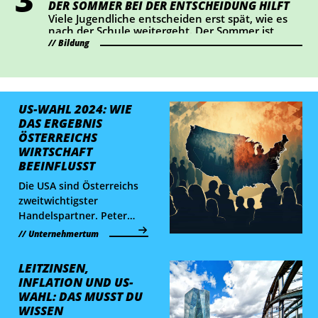
DER SOMMER BEI DER ENTSCHEIDUNG HILFT
Viele Jugendliche entscheiden erst spät, wie es
nach der Schule weitergeht. Der Sommer ist
ideal, um Lehrberufe auszuprobieren und Fragen
Bildung
zu klären.
US-WAHL 2024: WIE
DAS ERGEBNIS
ÖSTERREICHS
WIRTSCHAFT
BEEINFLUSST
Die USA sind Österreichs
zweitwichtigster
Handelspartner. Peter
Hasslacher,
Unternehmertum
österreichischer
Wirtschaftsdelegierter in
LEITZINSEN,
New York, analysiert die
INFLATION UND US-
möglichen Auswirkungen
WAHL: DAS MUSST DU
der US-Wahl auf die
WISSEN