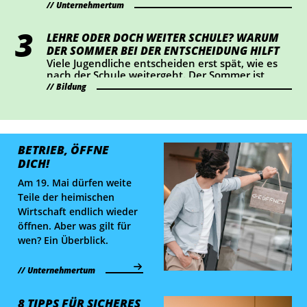
die Lupe und liefert Fakten.
Unternehmertum
LEHRE ODER DOCH WEITER SCHULE? WARUM
DER SOMMER BEI DER ENTSCHEIDUNG HILFT
Viele Jugendliche entscheiden erst spät, wie es
nach der Schule weitergeht. Der Sommer ist
ideal, um Lehrberufe auszuprobieren und Fragen
Bildung
zu klären.
BETRIEB, ÖFFNE
DICH!
Am 19. Mai dürfen weite
Teile der heimischen
Wirtschaft endlich wieder
öffnen. Aber was gilt für
wen? Ein Überblick.
Unternehmertum
8 TIPPS FÜR SICHERES