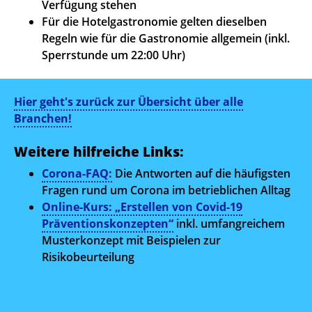
Verfügung stehen
Für die Hotelgastronomie gelten dieselben
Regeln wie für die Gastronomie allgemein (inkl.
Sperrstunde um 22:00 Uhr)
Hier geht's zurück zur Übersicht über alle
Branchen!
Weitere hilfreiche Links:
Corona-FAQ:
Die Antworten auf die häufigsten
Fragen rund um Corona im betrieblichen Alltag
Online-Kurs: „Erstellen von Covid-19
Präventionskonzepten“
inkl. umfangreichem
Musterkonzept mit Beispielen zur
Risikobeurteilung