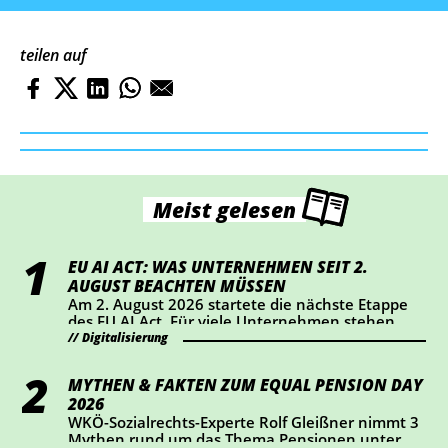
teilen auf
Meist gelesen
EU AI ACT: WAS UNTERNEHMEN SEIT 2.
AUGUST BEACHTEN MÜSSEN
Am 2. August 2026 startete die nächste Etappe
des EU AI Act. Für viele Unternehmen stehen
dabei vor allem Transparenz und Kennzeichnung
Digitalisierung
im Mittelpunkt. Wer KI-Chatbots einsetzt oder
bestimmte KI-generierte Inhalte veröffentlicht,
MYTHEN & FAKTEN ZUM EQUAL PENSION DAY
sollte jetzt prüfen, ob Handlungsbedarf besteht.
2026
WKÖ-Sozialrechts-Experte Rolf Gleißner nimmt 3
Mythen rund um das Thema Pensionen unter