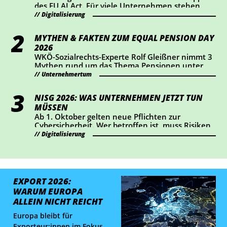
des EU AI Act. Für viele Unternehmen stehen
dabei vor allem Transparenz und Kennzeichnung
Digitalisierung
im Mittelpunkt. Wer KI-Chatbots einsetzt oder
bestimmte KI-generierte Inhalte veröffentlicht,
MYTHEN & FAKTEN ZUM EQUAL PENSION DAY
sollte jetzt prüfen, ob Handlungsbedarf besteht.
2026
WKÖ-Sozialrechts-Experte Rolf Gleißner nimmt 3
Mythen rund um das Thema Pensionen unter
die Lupe und liefert Fakten.
Unternehmertum
NISG 2026: WAS UNTERNEHMEN JETZT TUN
MÜSSEN
Ab 1. Oktober gelten neue Pflichten zur
Cybersicherheit. Wer betroffen ist, muss Risiken
managen, Vorfälle melden und sich bis
Digitalisierung
Jahresende registrieren. Wie das geht, erklärt
WKÖ-Expertin Verena Becker.
EXPORT 2026:
WARUM EUROPA
ALLEIN NICHT REICHT
Europa bleibt für
Exporteur:innen im Fokus.