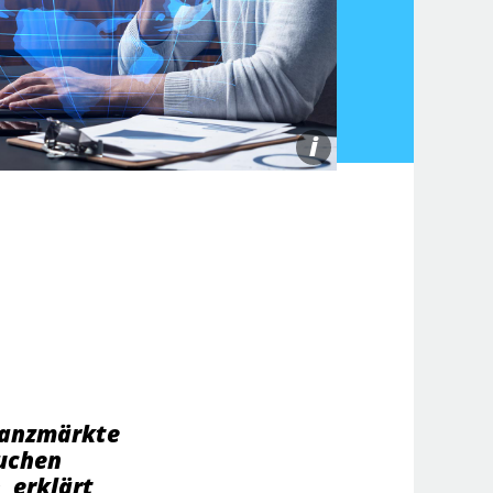
i
nanzmärkte
auchen
, erklärt