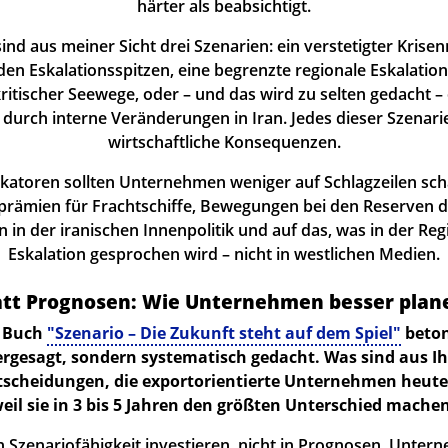
härter als beabsichtigt.
sind aus meiner Sicht drei Szenarien: ein verstetigter Kris
n Eskalationsspitzen, eine begrenzte regionale Eskalation
ritischer Seewege, oder – und das wird zu selten gedacht – e
 durch interne Veränderungen in Iran. Jedes dieser Szenari
wirtschaftliche Konsequenzen.
ikatoren sollten Unternehmen weniger auf Schlagzeilen sch
rämien für Frachtschiffe, Bewegungen bei den Reserven d
in der iranischen Innenpolitik und auf das, was in der Reg
Eskalation gesprochen wird – nicht in westlichen Medien.
att Prognosen: Wie Unternehmen besser plan
n Buch
"Szenario – Die Zukunft steht auf dem Spiel"
beton
rgesagt, sondern systematisch gedacht. Was sind aus Ihr
tscheidungen, die exportorientierte Unternehmen heute t
eil sie in 3 bis 5 Jahren den größten Unterschied mache
n Szenariofähigkeit investieren, nicht in Prognosen. Unter