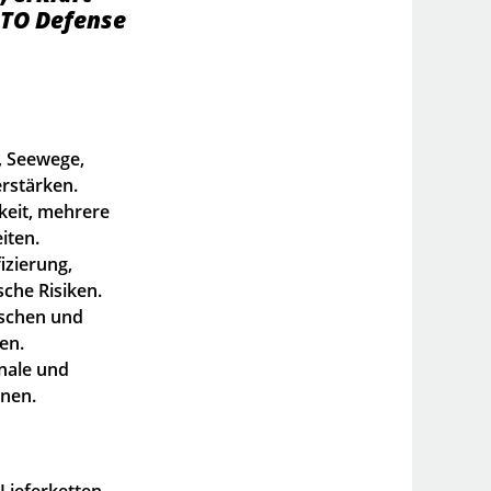
ATO Defense
, Seewege,
rstärken.
keit, mehrere
iten.
izierung,
sche Risiken.
ischen und
en.
gnale und
nnen.
Lieferketten,