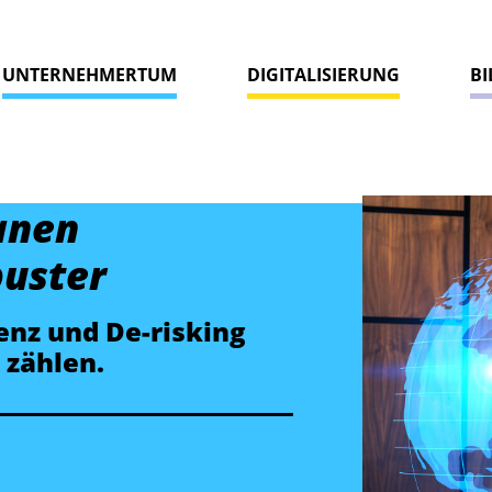
UNTERNEHMERTUM
DIGITALISIERUNG
B
anen
uster
enz und De-risking
 zählen.