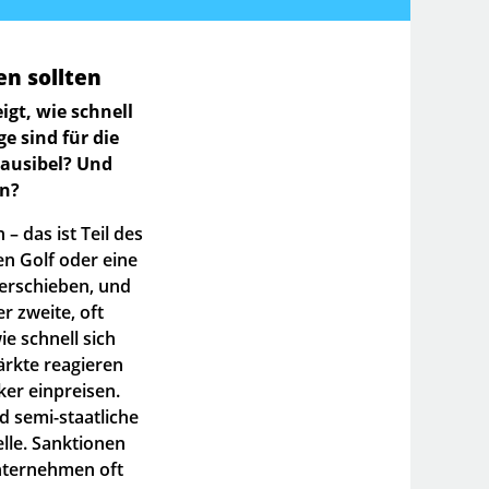
n sollten
gt, wie schnell
e sind für die
lausibel? Und
n?
 das ist Teil des
en Golf oder eine
erschieben, und
r zweite, oft
e schnell sich
ärkte reagieren
rker einpreisen.
nd semi-staatliche
elle. Sanktionen
Unternehmen oft