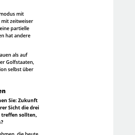
enmodus mit
 mit zeitweiser
ine partielle
en hat andere
auen als auf
er Golfstaaten,
ion selbst über
en
en Sie: Zukunft
er Sicht die drei
reffen sollten,
n?
nehmen, die heute