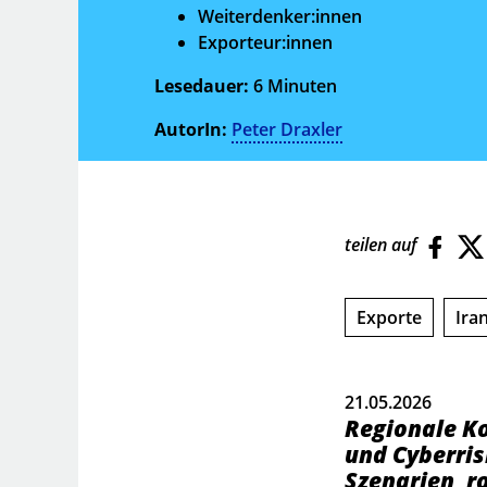
Weiterdenker:innen
Exporteur:innen
Lesedauer:
6
Minuten
AutorIn:
Peter Draxler
teilen auf
Exporte
Ira
21.05.2026
Regionale K
und Cyberri
Szenarien, r