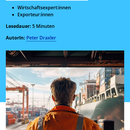
Wirtschaftsexpert:innen
Exporteur:innen
Lesedauer:
5
Minuten
AutorIn:
Peter Draxler