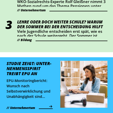
WKÖ-Sozialrechts-Experte Rolf Gleißner nimmt 3
Mythen rund um das Thema Pensionen unter
die Lupe und liefert Fakten.
Unternehmertum
LEHRE ODER DOCH WEITER SCHULE? WARUM
DER SOMMER BEI DER ENTSCHEIDUNG HILFT
Viele Jugendliche entscheiden erst spät, wie es
nach der Schule weitergeht. Der Sommer ist
ideal, um Lehrberufe auszuprobieren und Fragen
Bildung
zu klären.
STUDIE ZEIGT: UNTER­
NEHMENS­SPIRIT
TREIBT EPU AN
EPU-Monitoringbericht:
Wunsch nach
Selbstverwirklichung und
Unabhängigkeit sind
wichtigste Treiber. Hoher
Frauenanteil und immer
Unternehmertum
mehr