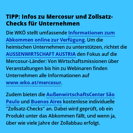
TIPP: Infos zu Mercosur und Zollsatz-
Checks für Unternehmen
Die WKÖ stellt umfassende
Informationen zum
Abkommen online zur Verfügung
. Um die
heimischen Unternehmen zu unterstützen, richtet die
AUSSENWIRTSCHAFT AUSTRIA
den Fokus auf die
Mercosur-Länder: Von Wirtschaftsmissionen über
Veranstaltungen bis hin zu Webinaren finden
Unternehmen alle Informationen auf
www.wko.at/mercosur
.
Zudem bieten die
AußenwirtschaftsCenter São
Paulo
und
Buenos Aires
kostenlose individuelle
"Zollsatz-Checks" an. Dabei wird geprüft, ob ein
Produkt unter das Abkommen fällt, und wenn ja,
über wie viele Jahre der Zollabbau erfolgt.