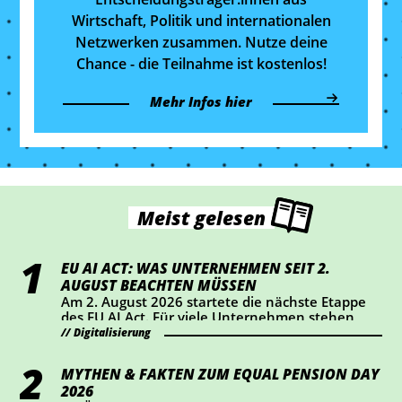
Wirtschaft, Politik und internationalen
Netzwerken zusammen. Nutze deine
Chance - die Teilnahme ist kostenlos!
Mehr Infos hier
Meist gelesen
EU AI ACT: WAS UNTERNEHMEN SEIT 2.
AUGUST BEACHTEN MÜSSEN
Am 2. August 2026 startete die nächste Etappe
des EU AI Act. Für viele Unternehmen stehen
dabei vor allem Transparenz und Kennzeichnung
Digitalisierung
im Mittelpunkt. Wer KI-Chatbots einsetzt oder
bestimmte KI-generierte Inhalte veröffentlicht,
MYTHEN & FAKTEN ZUM EQUAL PENSION DAY
sollte jetzt prüfen, ob Handlungsbedarf besteht.
2026