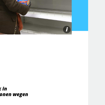
i
 in
ionen wegen