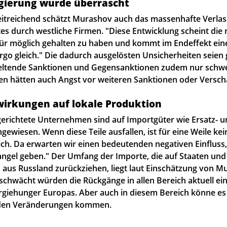
gierung wurde überrascht
itreichend schätzt Murashov auch das massenhafte Verlas
es durch westliche Firmen. "Diese Entwicklung scheint die 
für möglich gehalten zu haben und kommt im Endeffekt ei
go gleich." Die dadurch ausgelösten Unsicherheiten seien 
geltende Sanktionen und Gegensanktionen zudem nur schwe
n hätten auch Angst vor weiteren Sanktionen oder Versch
irkungen auf lokale Produktion
sgerichtete Unternehmen sind auf Importgüter wie Ersatz- 
ngewiesen. Wenn diese Teile ausfallen, ist für eine Weile kei
ch. Da erwarten wir einen bedeutenden negativen Einfluss,
gel geben." Der Umfang der Importe, die auf Staaten un
ch aus Russland zurückziehen, liegt laut Einschätzung von 
schwächt würden die Rückgänge in allen Bereich aktuell ei
giehunger Europas. Aber auch in diesem Bereich könne es 
nden Veränderungen kommen.