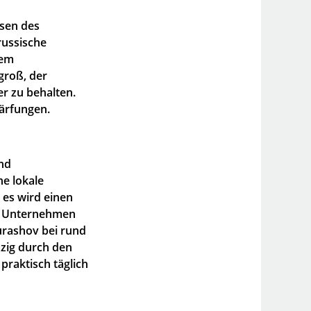
sen des
russische
nem
groß, der
r zu behalten.
ärfungen.
und
ne lokale
 es wird einen
d Unternehmen
Murashov bei rund
nzig durch den
praktisch täglich