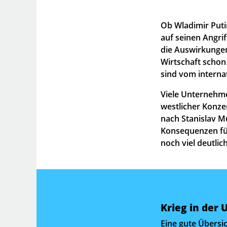
Ob Wladimir Puti
auf seinen Angrif
die Auswirkunge
Wirtschaft schon 
sind vom interna
Viele Unternehm
westlicher Konze
nach Stanislav M
Konsequenzen fü
noch viel deutlic
Krieg in der
Eine gute Übersic