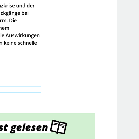
nzkrise und der
ückgänge bei
rm. Die
inem
Die Auswirkungen
n keine schnelle
st gelesen