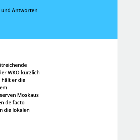
en und Antworten
itreichende
der WKO kürzlich
hält er die
dem
eserven Moskaus
en de facto
n die lokalen