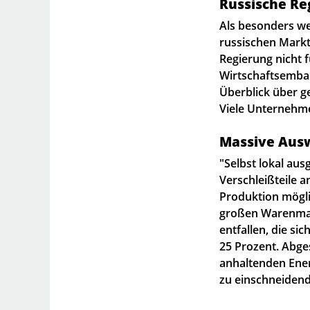
Russische Re
Als besonders we
russischen Markt
Regierung nicht 
Wirtschaftsembar
Überblick über 
Viele Unternehme
Massive Ausw
"Selbst lokal au
Verschleißteile a
Produktion mögli
großen Warenman
entfallen, die si
25 Prozent. Abge
anhaltenden Ener
zu einschneide