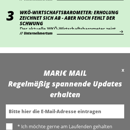
WKÖ-WIRTSCHAFTS­BAROMETER: ERHOLUNG
ZEICHNET SICH AB - ABER NOCH FEHLT DER
SCHWUNG
Der aktuelle WKÖ-Wirtschaftsbarometer zeigt
Unternehmertum
auf Stabilisierung. Die Erholung bleibt aber fragil.
x
MARI€ MAIL
Regelmäßig spannende Updates
erhalten
E-Mail
* Ich möchte gerne am Laufenden gehalten