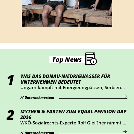
Top News
WAS DAS DONAU-NIEDRIGWASSER FÜR
UNTERNEHMEN BEDEUTET
Ungarn kämpft mit Energieengpässen, Serbien
mit eingeschränkter Schifffahrt. Was das
Niedrigwasser für österreichische Unternehmen
Unternehmertum
bedeutet – und wie du jetzt vorsorgen kannst.
MYTHEN & FAKTEN ZUM EQUAL PENSION DAY
2026
WKÖ-Sozialrechts-Experte Rolf Gleißner nimmt 3
Mythen rund um das Thema Pensionen unter
die Lupe und liefert Fakten.
Unternehmertum