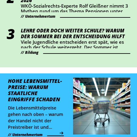
2026
WKÖ-Sozialrechts-Experte Rolf Gleißner nimmt 3
Mythen rund um das Thema Pensionen unter
die Lupe und liefert Fakten.
Unternehmertum
LEHRE ODER DOCH WEITER SCHULE? WARUM
DER SOMMER BEI DER ENTSCHEIDUNG HILFT
Viele Jugendliche entscheiden erst spät, wie es
nach der Schule weitergeht. Der Sommer ist
ideal, um Lehrberufe auszuprobieren und Fragen
Bildung
zu klären.
HOHE LEBENS­MITTEL­
PREISE: WARUM
STAATLICHE
EINGRIFFE SCHADEN
Die Lebensmittelpreise
gehen nach oben – warum
der Handel nicht der
Preistreiber ist und
staatliche Eingriffe keine
Unternehmertum