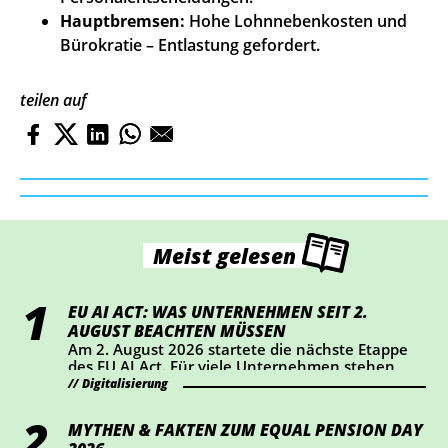
Hauptbremsen:
Hohe Lohnnebenkosten und
Bürokratie – Entlastung gefordert.
teilen auf
Meist gelesen
EU AI ACT: WAS UNTERNEHMEN SEIT 2.
AUGUST BEACHTEN MÜSSEN
Am 2. August 2026 startete die nächste Etappe
des EU AI Act. Für viele Unternehmen stehen
dabei vor allem Transparenz und Kennzeichnung
Digitalisierung
im Mittelpunkt. Wer KI-Chatbots einsetzt oder
bestimmte KI-generierte Inhalte veröffentlicht,
MYTHEN & FAKTEN ZUM EQUAL PENSION DAY
sollte jetzt prüfen, ob Handlungsbedarf besteht.