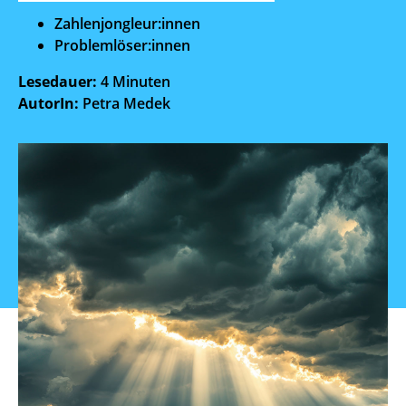
Zahlenjongleur:innen
Problemlöser:innen
Lesedauer:
4 Minuten
AutorIn:
Petra Medek