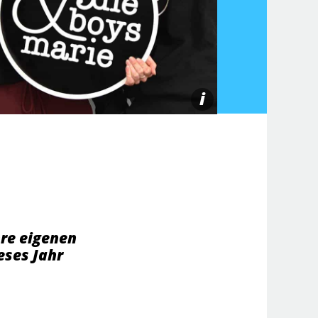
i
re eigenen
eses Jahr