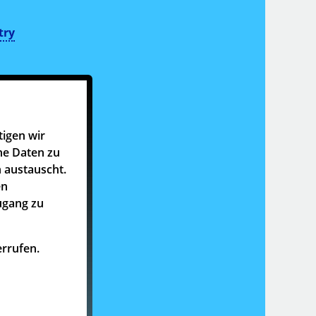
try
tigen wir
he Daten zu
 austauscht.
en
ugang zu
rrufen.