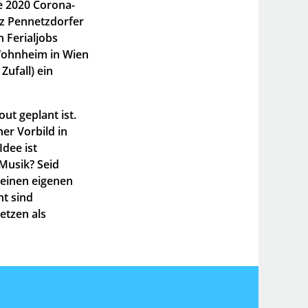
e 2020 Corona-
tz Pennetzdorfer
 Ferialjobs
-Wohnheim in Wien
ufall) ein
ut geplant ist.
r Vorbild in
dee ist
Musik? Seid
seinen eigenen
ht sind
tzen als