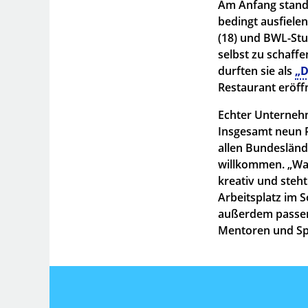
Am Anfang stand 
bedingt ausfiele
(18) und BWL-Stu
selbst zu schaff
durften sie als
„D
Restaurant eröff
Echter Unternehme
Insgesamt neun 
allen Bundesländ
willkommen. „Wa
kreativ und steh
Arbeitsplatz im 
außerdem passen
Mentoren und Spa