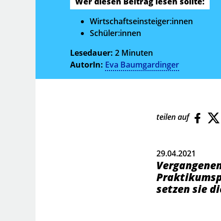
Wer diesen Beitrag lesen sollte:
Wirtschaftseinsteiger:innen
Schüler:innen
Lesedauer:
2 Minuten
AutorIn:
Eva Baumgardinger
teilen auf
29.04.2021
Vergangenen 
Praktikumspl
setzen sie di