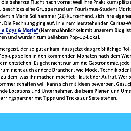
die beherzte Flucht nach vorne: Weil ihre Praktikumsplätz
n, beschloss eine Gruppe rund um Tourismus-Student Mori
dentin Marie Söllhammer (20) kurzerhand, sich ihre eigenen
en. Die Rechnung ging auf. In einem leerstehenden Caritas
ie Boys & Marie“
(Namensähnlichkeit mit unserem Blog ist Z
nen und wurden zum beliebten Pop-up-Lokal.
rgeist, der so gut ankam, dass jetzt das großflächige Rollo
Pop-ups sollen in den kommenden Monaten nach dem Wiene
ern entstehen. Es geht nicht nur um die Gastronomie, jede I
rum nicht auch andere Branchen, wie Mode, Technik oder 
t zu dem, was ihr machen möchtet“, lautet der Aufruf. Wer 
Sommer schaffen will, kann sich mit Ideen bewerben. Gesuc
de Locations und Unternehmer, die beim Planen und Umse
rringspartner mit Tipps und Tricks zur Seite stehen.