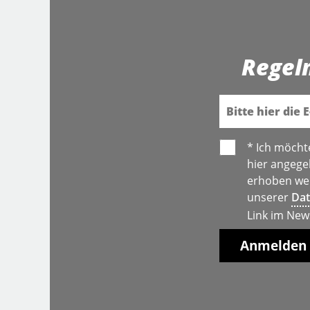
Regel
E-Mail
* Ich möcht
hier angege
erhoben wer
unserer
Dat
Link im New