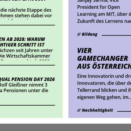
President for Open
 die nächste Etappe des
Learning am MIT, über d
nehmen stehen dabei vor
Zukunft des Lernens na
nnzeichnung im
ts einsetzt oder
der Coronapandemie.
alte veröffentlicht,
Bildung
dlungsbedarf besteht.
N AB 2028: WARUM
HTIGER SCHRITT IST
VIER
chzen seit Jahren unter
ie Wirtschaftskammer
GAMECHANGER
 Prozentpunkt ab 2028
AUS ÖSTERREIC
t eine Entlastung von
eichs Betriebe. Wir
Eine Innovatorin und dr
sich das konkret
UAL PENSION DAY 2026
Innovatoren, die über d
Rolf Gleißner nimmt 3
Tellerrand blicken und i
 Pensionen unter die
eigenen Weg gehen, im
MARI€-Porträt.
Nachhaltigkeit