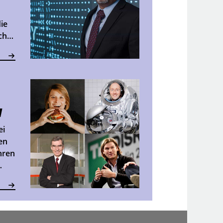
ie
ch
H
ei
en
hren