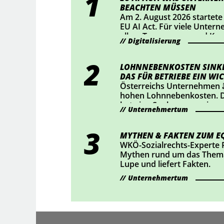
BEACHTEN MÜSSEN
Am 2. August 2026 startete
EU AI Act. Für viele Unter
allem Transparenz und Ke
Digitalisierung
Mittelpunkt. Wer KI-Chatbo
bestimmte KI-generierte Inh
sollte jetzt prüfen, ob Han
LOHNNEBENKOSTEN SINKE
DAS FÜR BETRIEBE EIN WIC
Österreichs Unternehmen ä
hohen Lohnnebenkosten. D
hat eine Senkung um einen
Unternehmertum
durchgesetzt – das bedeute
rund 2 Mrd. Euro für Österr
haben nachgerechnet, wie 
MYTHEN & FAKTEN ZUM EQ
auswirkt.
WKÖ-Sozialrechts-Experte 
Mythen rund um das Thema
Lupe und liefert Fakten.
Unternehmertum