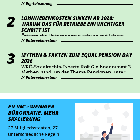
dabei vor allem Transparenz und Kennzeichnung
Digitalisierung
im Mittelpunkt. Wer KI-Chatbots einsetzt oder
bestimmte KI-generierte Inhalte veröffentlicht,
LOHNNEBENKOSTEN SINKEN AB 2028:
sollte jetzt prüfen, ob Handlungsbedarf besteht.
WARUM DAS FÜR BETRIEBE EIN WICHTIGER
SCHRITT IST
Österreichs Unternehmen ächzen seit Jahren
Unternehmertum
unter hohen Lohnnebenkosten. Die
Wirtschaftskammer hat eine Senkung um einen
Prozentpunkt ab 2028 durchgesetzt – das
MYTHEN & FAKTEN ZUM EQUAL PENSION DAY
bedeutet eine Entlastung von rund 2 Mrd. Euro
2026
für Österreichs Betriebe. Wir haben
WKÖ-Sozialrechts-Experte Rolf Gleißner nimmt 3
nachgerechnet, wie sich das konkret auswirkt.
Mythen rund um das Thema Pensionen unter
die Lupe und liefert Fakten.
Unternehmertum
EU INC.: WENIGER
BÜROKRATIE, MEHR
SKALIERUNG
27 Mitgliedsstaaten, 27
unterschiedliche Regeln