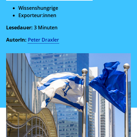
Wissenshungrige
Exporteur:innen
Lesedauer:
3
Minuten
AutorIn:
Peter Draxler