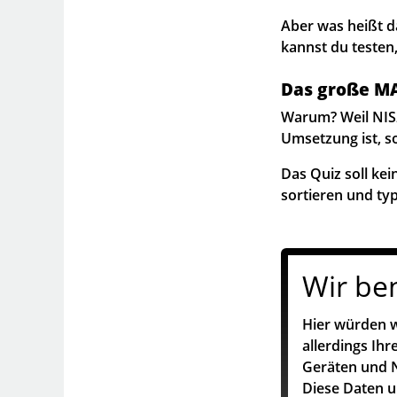
Aber was heißt da
kannst du testen,
Das große MA
Warum? Weil NIS2 
Umsetzung ist, s
Das Quiz soll kei
sortieren und ty
Wir be
Hier würden w
allerdings Ih
Geräten und N
Diese Daten 