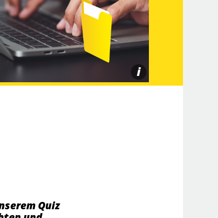
i
unserem Quiz
chten und