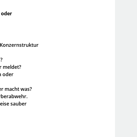
 oder
 Konzernstruktur
?
r meldet?
n oder
er macht was?
Cyberabwehr.
ise sauber