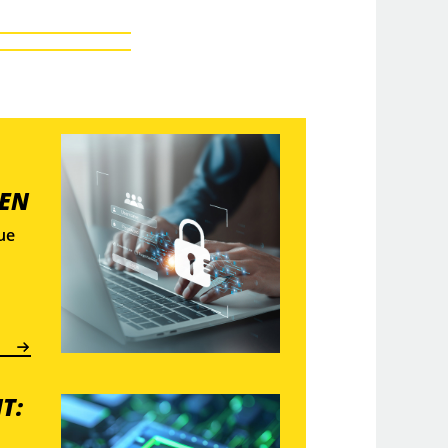
SEN
ue
ken
en
t,
T: