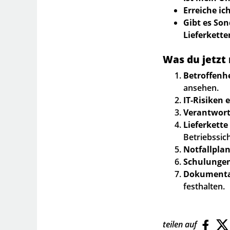
Erreiche i
Gibt es Son
Lieferkette
Was du jetzt
Betroffenhe
ansehen.
IT-Risiken 
Verantwort
Lieferkette
Betriebssich
Notfallplan
Schulungen
Dokumenta
festhalten.
teilen auf