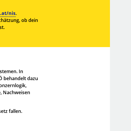
.at/nis
.
chätzung, ob dein
st.
ystemen. In
Ö behandelt dazu
onzernlogik,
e, Nachweisen
tz fallen.