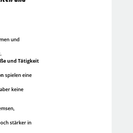
hmen und
.
ße und Tätigkeit
en
spielen eine
 aber keine
remsen,
och stärker in