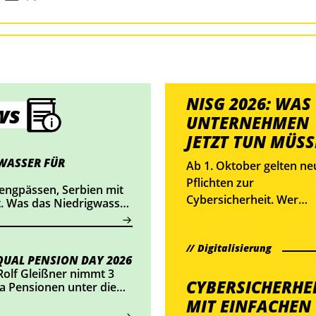
NISG 2026: WAS
ws
UNTERNEHMEN
JETZT TUN MÜS
WASSER FÜR
Ab 1. Oktober gelten ne
Pflichten zur
engpässen, Serbien mit
Cybersicherheit. Wer
t. Was das Niedrigwasser
betroffen ist, muss Risi
nehmen bedeutet – und
st.
managen, Vorfälle meld
Digitalisierung
und sich bis Jahresende
UAL PENSION DAY 2026
registrieren. Wie das geh
Rolf Gleißner nimmt 3
erklärt WKÖ-Expertin
CYBERSICHERHEI
 Pensionen unter die
Verena Becker.
MIT EINFACHEN