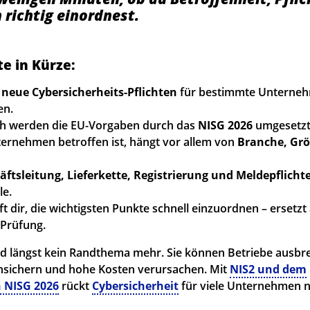
 richtig einordnest.
e in Kürze:
 neue Cybersicherheits-Pflichten
für bestimmte Unterne
en.
ch werden die EU-Vorgaben durch das
NISG 2026
umgesetzt
ernehmen betroffen ist, hängt vor allem von
Branche, Grö
äftsleitung, Lieferkette, Registrierung und Meldepflicht
le.
ft dir, die wichtigsten Punkte schnell einzuordnen – ersetzt
 Prüfung.
nd längst kein Randthema mehr. Sie können Betriebe ausb
nsichern und hohe Kosten verursachen. Mit
NIS2 und dem
n NISG 2026
rückt
Cybersicherheit
für viele Unternehmen n