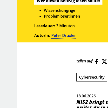
Wer diesen Beitrag lesen sollte:
Wissenshungrige
Problemlöser:innen
Lesedauer:
3
Minuten
AutorIn:
Peter Draxler
teilen auf
Cybersecurity
18.06.2026
NIS2 bringt 
prüfst du in