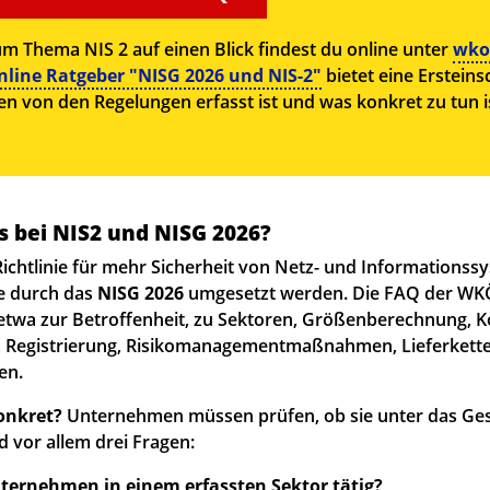
zum Thema NIS 2 auf einen Blick findest du online unter
wko
line Ratgeber "NISG 2026 und NIS-2"
bietet eine Ersteins
 von den Regelungen erfasst ist und was konkret zu tun i
 bei NIS2 und NISG 2026?
Richtlinie für mehr Sicherheit von Netz- und Informationss
ie durch das
NISG 2026
umgesetzt werden. Die FAQ der WK
 etwa zur Betroffenheit, zu Sektoren, Größenberechnung, K
g, Registrierung, Risikomanagementmaßnahmen, Lieferkett
en.
onkret?
Unternehmen müssen prüfen, ob sie unter das Gese
d vor allem drei Fragen:
nternehmen in einem erfassten Sektor tätig?