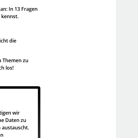
an: In 13 Fragen
 kennst.
icht die
ten Themen zu
h los!
tigen wir
he Daten zu
 austauscht.
en