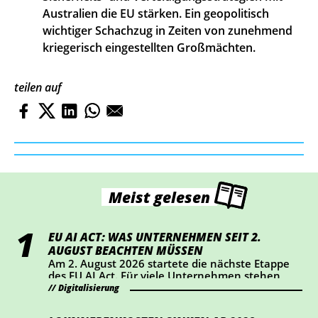
Australien die EU stärken. Ein geopolitisch
wichtiger Schachzug in Zeiten von zunehmend
kriegerisch eingestellten Großmächten.
teilen auf
Meist gelesen
EU AI ACT: WAS UNTERNEHMEN SEIT 2.
AUGUST BEACHTEN MÜSSEN
Am 2. August 2026 startete die nächste Etappe
des EU AI Act. Für viele Unternehmen stehen
dabei vor allem Transparenz und Kennzeichnung
Digitalisierung
im Mittelpunkt. Wer KI-Chatbots einsetzt oder
bestimmte KI-generierte Inhalte veröffentlicht,