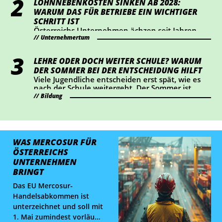
LOHNNEBENKOSTEN SINKEN AB 2028:
sollte jetzt prüfen, ob Handlungsbedarf besteht.
WARUM DAS FÜR BETRIEBE EIN WICHTIGER
SCHRITT IST
Österreichs Unternehmen ächzen seit Jahren
Unternehmertum
unter hohen Lohnnebenkosten. Die
Wirtschaftskammer hat eine Senkung um einen
Prozentpunkt ab 2028 durchgesetzt – das
LEHRE ODER DOCH WEITER SCHULE? WARUM
bedeutet eine Entlastung von rund 2 Mrd. Euro
DER SOMMER BEI DER ENTSCHEIDUNG HILFT
für Österreichs Betriebe. Wir haben
Viele Jugendliche entscheiden erst spät, wie es
nachgerechnet, wie sich das konkret auswirkt.
nach der Schule weitergeht. Der Sommer ist
ideal, um Lehrberufe auszuprobieren und Fragen
Bildung
zu klären.
WAS MERCOSUR FÜR
ÖSTERREICHS
UNTERNEHMEN
BRINGT
Das EU Mercosur-
Handelsabkommen ist
unterzeichnet und soll mit
1. Mai zumindest vorläufig