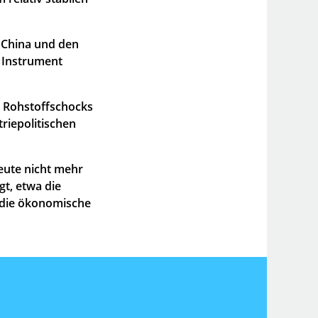
 China und den
 Instrument
d Rohstoffschocks
triepolitischen
heute nicht mehr
t, etwa die
r die ökonomische