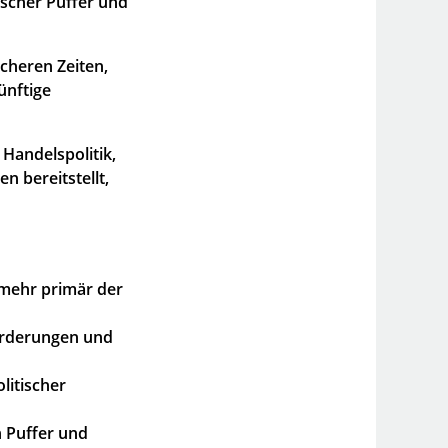
ischer Puffer und
icheren Zeiten,
ünftige
Handelspolitik,
n bereitstellt,
t mehr primär der
Förderungen und
litischer
 Puffer und