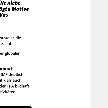
ilt nicht
ägte Motive
 Was
stoteles die
bracht.
er globalen
turbruch
 IMF deutlich:
tik als auch
er TPA bildhaft
ivitäten.