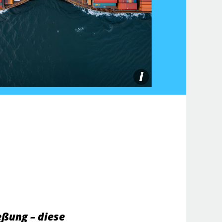
i
eßung – diese