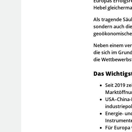
Europas Erfolgsr
Hebel gleicherm
Als tragende Säul
sondern auch die
geoökonomische
Neben einem vert
die sich im Grund
die Wettbewerbsf
Das Wichtigst
Seit 2019 ze
Marktöffnun
USA–China-K
industriepo
Energie- un
Instrumente
Für Europa