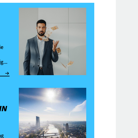
ie
ige
IN
ng