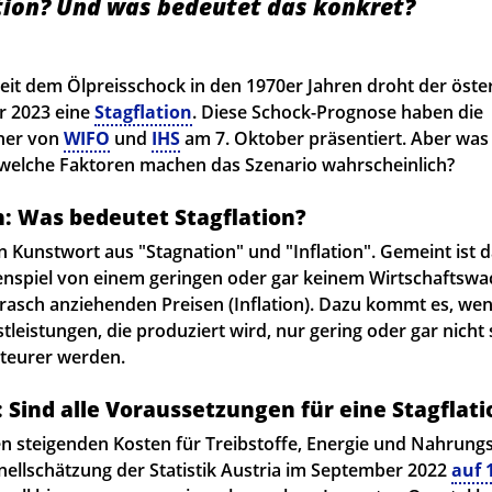
tion? Und was bedeutet das konkret?
eit dem Ölpreisschock in den 1970er Jahren droht der öste
hr 2023 eine
Stagflation
. Diese Schock-Prognose haben die
cher von
WIFO
und
IHS
am 7. Oktober präsentiert. Aber was i
welche Faktoren machen das Szenario wahrscheinlich?
n: Was bedeutet Stagflation?
in Kunstwort aus "Stagnation" und "Inflation". Gemeint ist 
nspiel von einem geringen oder gar keinem Wirtschaftsw
 rasch anziehenden Preisen (Inflation). Dazu kommt es, we
leistungen, die produziert wird, nur gering oder gar nicht 
 teurer werden.
: Sind alle Voraussetzungen für eine Stagflat
n steigenden Kosten für Treibstoffe, Energie und Nahrungs
hnellschätzung der Statistik Austria im September 2022
auf 