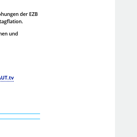
höhungen der EZB
agflation.
hmen und
UT.tv