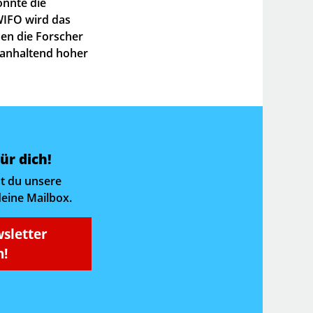
onnte die
 WIFO wird das
nen die Forscher
 anhaltend hoher
ür dich!
t du unsere
deine Mailbox.
sletter
!