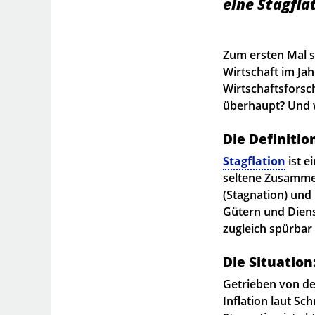
eine Stagfla
Zum ersten Mal s
Wirtschaft im Ja
Wirtschaftsfors
überhaupt? Und 
Die Definitio
Stagflation
ist e
seltene Zusamme
(Stagnation) und
Gütern und Dienst
zugleich spürbar
Die Situation
Getrieben von de
Inflation laut Sc