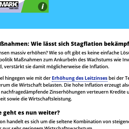
i
nahmen: Wie lässt sich Stagflation bekämp
nsen massiv erhöhen? Wie so oft gibt es keine einfache Lösu
zpolitik Maßnahmen zum Ankurbeln des Wachstums wie Inve
, verstärkt sie damit möglicherweise die Inflation.
bel hingegen wie mit der
Erhöhung des Leitzinses
bei der T
rum die Wirtschaft belasten. Die hohe Inflation erzeugt al
n nachfragedämpfende Zinserhöhungen verteuern Kredite 
keit sowie die Wirtschaftsleistung.
e geht es nun weiter?
tion handelt es sich um die seltene Kombination von steige
r nur sehr geringem Wirtschaftswachstum.