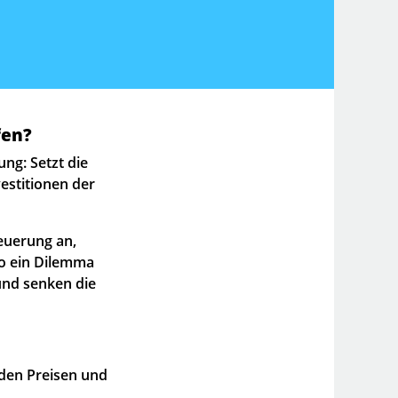
fen?
ng: Setzt die
stitionen der
euerung an,
so ein Dilemma
und senken die
nden Preisen und