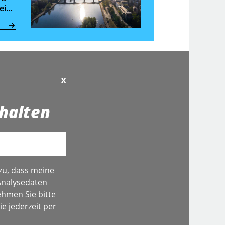
deine
s,
n
x
halten
zu, dass meine
Analysedaten
hmen Sie bitte
e jederzeit per