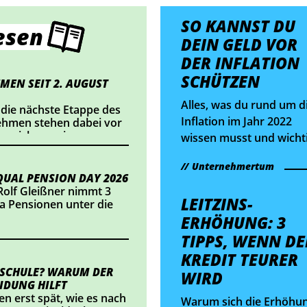
SO KANNST DU
esen
DEIN GELD VOR
DER INFLATION
SCHÜTZEN
MEN SEIT 2. AUGUST
Alles, was du rund um d
 die nächste Etappe des
Inflation im Jahr 2022
nehmen stehen dabei vor
nnzeichnung im
wissen musst und wicht
ts einsetzt oder
Infos zu 4 Investment-
alte veröffentlicht,
Unternehmertum
Möglichkeiten.
dlungsbedarf besteht.
UAL PENSION DAY 2026
Rolf Gleißner nimmt 3
LEITZINS­
 Pensionen unter die
ERHÖHUNG: 3
TIPPS, WENN DE
KREDIT TEURER
 SCHULE? WARUM DER
WIRD
IDUNG HILFT
en erst spät, wie es nach
Warum sich die Erhöhu