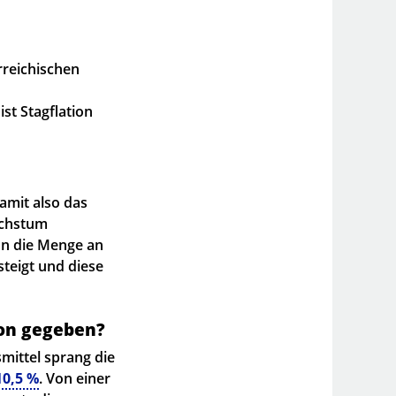
rreichischen
st Stagflation
damit also das
achstum
nn die Menge an
steigt und diese
ion gegeben?
mittel sprang die
10,5 %
. Von einer