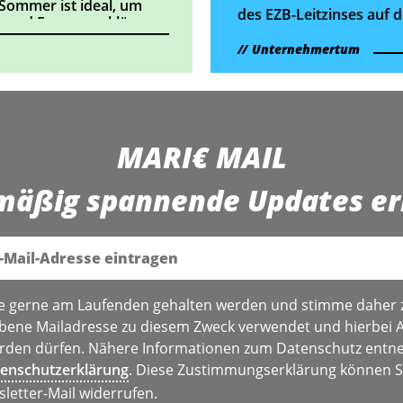
 Sommer ist ideal, um
des EZB-Leitzinses auf 
 und Fragen zu klären.
Kreditzinsen auswirken
Unternehmertum
könnte und 3 Profi-Tipp
was du jetzt dagegen tu
kannst.
MARI€ MAIL
mäßig spannende Updates er
e gerne am Laufenden gehalten werden und stimme daher 
bene Mailadresse zu diesem Zweck verwendet und hierbei 
den dürfen. Nähere Informationen zum Datenschutz entne
enschutzerklärung
. Diese Zustimmungserklärung können Si
sletter-Mail widerrufen.