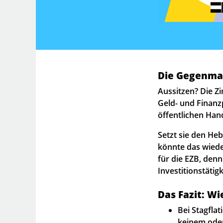
Die Gegenmaß
Aussitzen? Die Zi
Geld- und Finan
öffentlichen Hand
Setzt sie den He
könnte das wiede
für die EZB, den
Investitionstätig
Das Fazit: Wi
Bei Stagfla
keinem ode