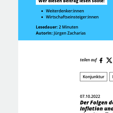
Wer diesen Beitrag lesen sollte:
Weiterdenker:innen
Wirtschaftseinsteiger:innen
Lesedauer:
2 Minuten
AutorIn:
Jürgen Zacharias
teilen auf
Konjunktur
07.10.2022
Der Folgen d
Inflation u