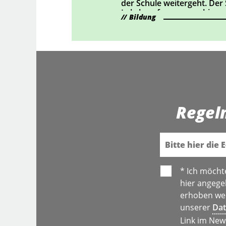
der Schule weitergeht. Der
Lehrberufe auszuprobieren
Bildung
Regel
E-Mail
* Ich möcht
hier angege
erhoben wer
unserer
Dat
Link im New