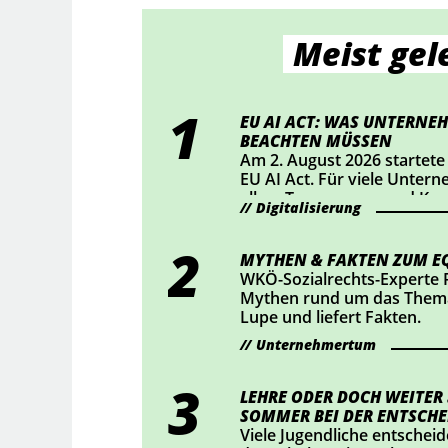
Meist gel
EU AI ACT: WAS UNTERNEH
BEACHTEN MÜSSEN
Am 2. August 2026 startete
EU AI Act. Für viele Unter
allem Transparenz und Ke
Digitalisierung
Mittelpunkt. Wer KI-Chatbo
bestimmte KI-generierte Inh
sollte jetzt prüfen, ob Han
MYTHEN & FAKTEN ZUM EQ
WKÖ-Sozialrechts-Experte 
Mythen rund um das Thema
Lupe und liefert Fakten.
Unternehmertum
LEHRE ODER DOCH WEITER
SOMMER BEI DER ENTSCHE
Viele Jugendliche entscheid