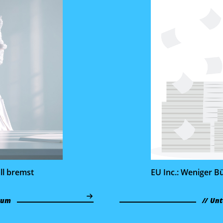
ll bremst
EU Inc.: Weniger B
tum
Unt