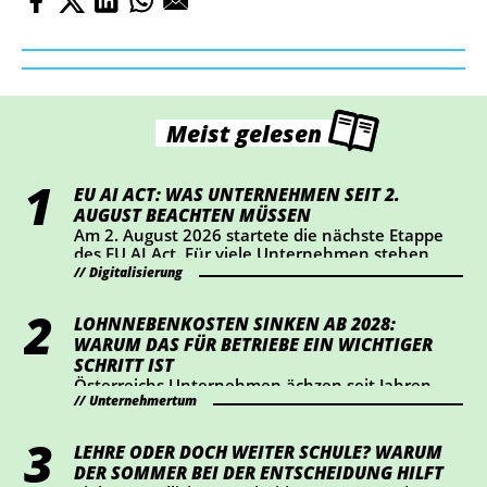
Meist gelesen
EU AI ACT: WAS UNTERNEHMEN SEIT 2.
AUGUST BEACHTEN MÜSSEN
Am 2. August 2026 startete die nächste Etappe
des EU AI Act. Für viele Unternehmen stehen
dabei vor allem Transparenz und Kennzeichnung
Digitalisierung
im Mittelpunkt. Wer KI-Chatbots einsetzt oder
bestimmte KI-generierte Inhalte veröffentlicht,
LOHNNEBENKOSTEN SINKEN AB 2028:
sollte jetzt prüfen, ob Handlungsbedarf besteht.
WARUM DAS FÜR BETRIEBE EIN WICHTIGER
SCHRITT IST
Österreichs Unternehmen ächzen seit Jahren
Unternehmertum
unter hohen Lohnnebenkosten. Die
Wirtschaftskammer hat eine Senkung um einen
Prozentpunkt ab 2028 durchgesetzt – das
LEHRE ODER DOCH WEITER SCHULE? WARUM
bedeutet eine Entlastung von rund 2 Mrd. Euro
DER SOMMER BEI DER ENTSCHEIDUNG HILFT
für Österreichs Betriebe. Wir haben