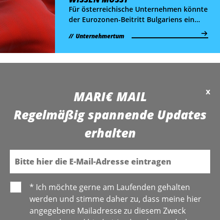
Für österreichische Unternehmen könnte
der Eurozonen-Beitritt Bulgariens ein
echter Rückenwind-Moment werden.
Unternehmertum
Heimische Firmen sind in Bulgarien
längst kein Nischen-Thema mehr –
Handel und Investitionen laufen
dynamisch.
x
MARI€ MAIL
Regelmäßig spannende Updates
erhalten
E-Mail
* Ich möchte gerne am Laufenden gehalten
werden und stimme daher zu, dass meine hier
angegebene Mailadresse zu diesem Zweck