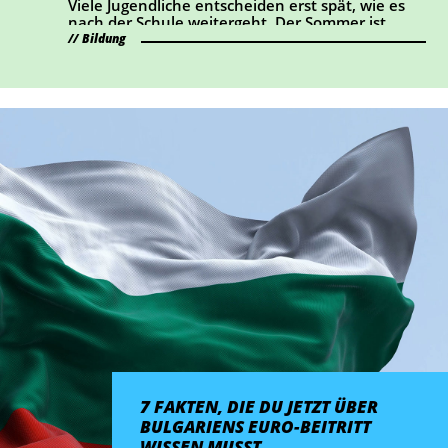
Viele Jugendliche entscheiden erst spät, wie es
nachgerechnet, wie sich das konkret auswirkt.
nach der Schule weitergeht. Der Sommer ist
ideal, um Lehrberufe auszuprobieren und Fragen
Bildung
zu klären.
7 FAKTEN, DIE DU JETZT ÜBER
BULGARIENS EURO-BEITRITT
WISSEN MUSST