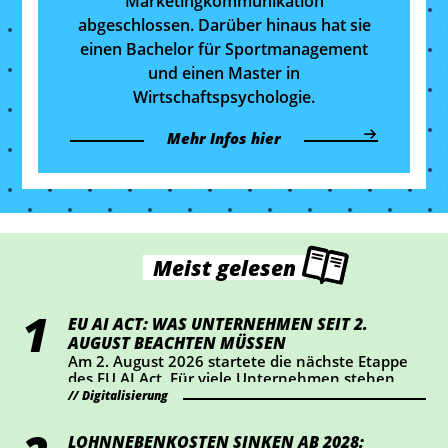
Marketingkommunikation
abgeschlossen. Darüber hinaus hat sie
einen Bachelor für Sportmanagement
und einen Master in
Wirtschaftspsychologie.
Mehr Infos hier
Meist gelesen
EU AI ACT: WAS UNTERNEHMEN SEIT 2.
AUGUST BEACHTEN MÜSSEN
Am 2. August 2026 startete die nächste Etappe
des EU AI Act. Für viele Unternehmen stehen
dabei vor allem Transparenz und Kennzeichnung
Digitalisierung
im Mittelpunkt. Wer KI-Chatbots einsetzt oder
bestimmte KI-generierte Inhalte veröffentlicht,
LOHNNEBENKOSTEN SINKEN AB 2028:
sollte jetzt prüfen, ob Handlungsbedarf besteht.