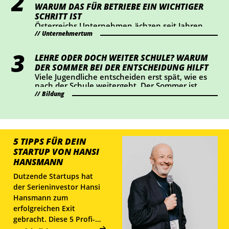
WARUM DAS FÜR BETRIEBE EIN WICHTIGER
SCHRITT IST
Österreichs Unternehmen ächzen seit Jahren
Unternehmertum
unter hohen Lohnnebenkosten. Die
Wirtschaftskammer hat eine Senkung um einen
Prozentpunkt ab 2028 durchgesetzt – das
LEHRE ODER DOCH WEITER SCHULE? WARUM
bedeutet eine Entlastung von rund 2 Mrd. Euro
DER SOMMER BEI DER ENTSCHEIDUNG HILFT
für Österreichs Betriebe. Wir haben
Viele Jugendliche entscheiden erst spät, wie es
nachgerechnet, wie sich das konkret auswirkt.
nach der Schule weitergeht. Der Sommer ist
ideal, um Lehrberufe auszuprobieren und Fragen
Bildung
zu klären.
5 TIPPS FÜR DEIN
STARTUP VON HANSI
HANSMANN
Dutzende Startups hat
der Serieninvestor Hansi
Hansmann zum
erfolgreichen Exit
gebracht. Diese 5 Profi-